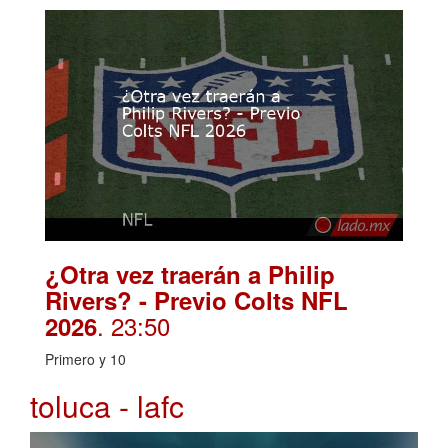
¿Otra vez traerán a Philip
Rivers? - Previo Colts NFL
. 23:50
2026
Primero y 10
toluca - lafc