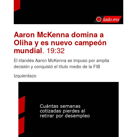
Aaron McKenna domina a
Oliha y es nuevo campeón
. 19:32
mundial
El irlandés Aaron McKenna se impuso por amplia
decisión y conquistó el título medio de la FIB
Izquierdazo