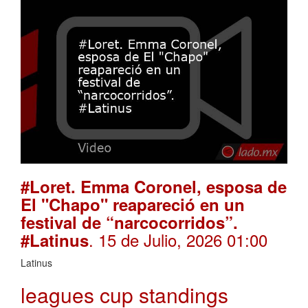
#Loret. Emma Coronel, esposa de
El "Chapo" reapareció en un
festival de “narcocorridos”.
. 15 de Julio, 2026 01:00
#Latinus
Latinus
leagues cup standings