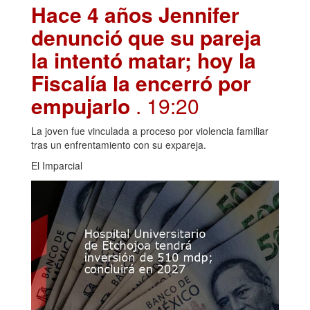
Hace 4 años Jennifer
denunció que su pareja
la intentó matar; hoy la
Fiscalía la encerró por
empujarlo
. 19:20
La joven fue vinculada a proceso por violencia familiar
tras un enfrentamiento con su expareja.
El Imparcial