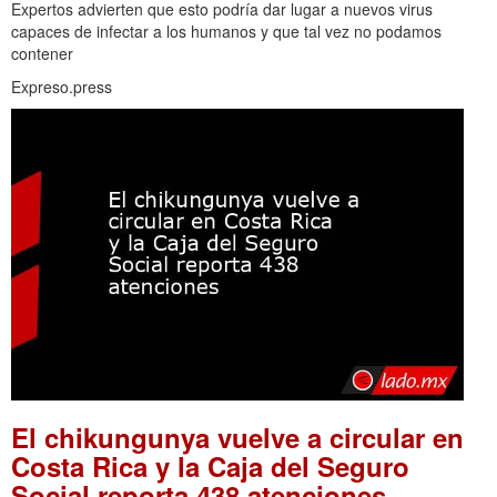
Expertos advierten que esto podría dar lugar a nuevos virus
capaces de infectar a los humanos y que tal vez no podamos
contener
Expreso.press
El chikungunya vuelve a circular en
Costa Rica y la Caja del Seguro
.
Social reporta 438 atenciones