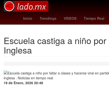
clima nuevo laredo
botafogo - fluminense
Victor Guzmán
Inicio
Trendings
VIDEOS
Tiempo Real
Escuela castiga a niño por 
Inglesa
19 de Enero, 2026 20:48