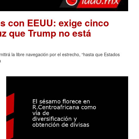
es con EEUU: exige cinco
uz que Trump no está
tirá la libre navegación por el estrecho, “hasta que Estados
a