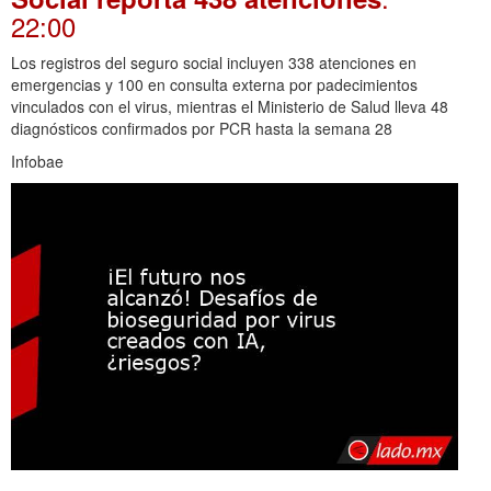
22:00
Los registros del seguro social incluyen 338 atenciones en
emergencias y 100 en consulta externa por padecimientos
vinculados con el virus, mientras el Ministerio de Salud lleva 48
diagnósticos confirmados por PCR hasta la semana 28
Infobae