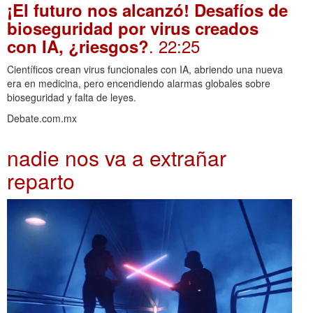
¡El futuro nos alcanzó! Desafíos de
bioseguridad por virus creados
. 22:25
con IA, ¿riesgos?
Científicos crean virus funcionales con IA, abriendo una nueva
era en medicina, pero encendiendo alarmas globales sobre
bioseguridad y falta de leyes.
Debate.com.mx
nadie nos va a extrañar
reparto