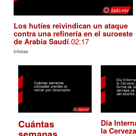
Los hutíes reivindican un ataque
contra una refinería en el suroeste
.02:17
de Arabia Saudí
Infobae
Cuántas
Día Intern
la Cerveza
semanas