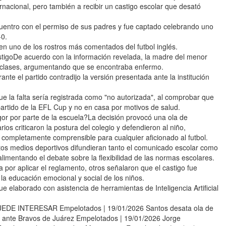
ternacional, pero también a recibir un castigo escolar que desató
cuentro con el permiso de sus padres y fue captado celebrando uno
-0.
n uno de los rostros más comentados del futbol inglés.
stigoDe acuerdo con la información revelada, la madre del menor
e clases, argumentando que se encontraba enfermo.
ante el partido contradijo la versión presentada ante la institución
que la falta sería registrada como "no autorizada", al comprobar que
artido de la EFL Cup y no en casa por motivos de salud.
or por parte de la escuela?La decisión provocó una ola de
os criticaron la postura del colegio y defendieron al niño,
 completamente comprensible para cualquier aficionado al futbol.
intos medios deportivos difundieran tanto el comunicado escolar como
limentando el debate sobre la flexibilidad de las normas escolares.
 por aplicar el reglamento, otros señalaron que el castigo fue
 la educación emocional y social de los niños.
ue elaborado con asistencia de herramientas de Inteligencia Artificial
PUEDE INTERESAR Empelotados | 19/01/2026 Santos desata ola de
do ante Bravos de Juárez Empelotados | 19/01/2026 Jorge