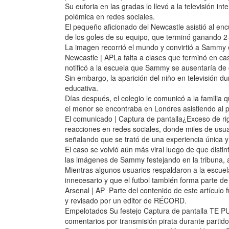
Su euforia en las gradas lo llevó a la televisión in
polémica en redes sociales.
El pequeño aficionado del Newcastle asistió al en
de los goles de su equipo, que terminó ganando 2
La imagen recorrió el mundo y convirtió a Sammy e
Newcastle | APLa falta a clases que terminó en ca
notificó a la escuela que Sammy se ausentaría d
Sin embargo, la aparición del niño en televisión dur
educativa.
Días después, el colegio le comunicó a la familia 
el menor se encontraba en Londres asistiendo al p
El comunicado | Captura de pantalla¿Exceso de rig
reacciones en redes sociales, donde miles de usuari
señalando que se trató de una experiencia única y
El caso se volvió aún más viral luego de que dist
las imágenes de Sammy festejando en la tribuna, a
Mientras algunos usuarios respaldaron a la escuela
innecesario y que el futbol también forma parte de
Arsenal | AP Parte del contenido de este artículo f
y revisado por un editor de RÉCORD.
Empelotados Su festejo Captura de pantalla TE 
comentarios por transmisión pirata durante parti