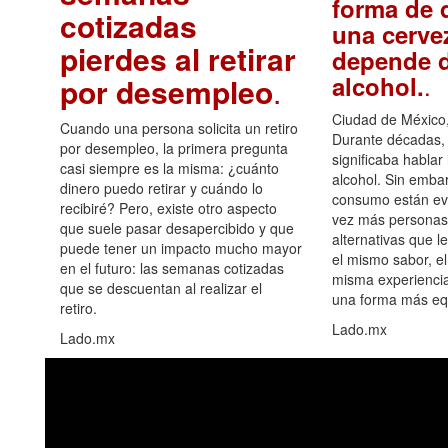
forma de d
cotizadas
una cerve
pierdes al retirar
depende d
.
alcohol.
por desempleo
.
Ciudad de México,
Cuando una persona solicita un retiro
Durante décadas, 
por desempleo, la primera pregunta
significaba hablar
casi siempre es la misma: ¿cuánto
alcohol. Sin embar
dinero puedo retirar y cuándo lo
consumo están ev
recibiré? Pero, existe otro aspecto
vez más personas
que suele pasar desapercibido y que
alternativas que l
puede tener un impacto mucho mayor
el mismo sabor, el
en el futuro: las semanas cotizadas
misma experiencia
que se descuentan al realizar el
una forma más equ
retiro.
Lado.mx
Lado.mx