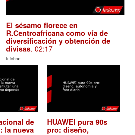
El sésamo florece en
R.Centroafricana como vía de
diversificación y obtención de
. 02:17
divisas
Infobae
acional de
HUAWEI pura 90s
: la nueva
pro: diseño,