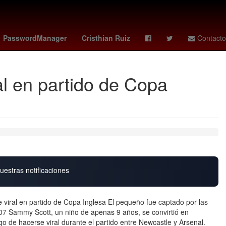
as femenil
sparta rotterdam - feyenoord
celtics
Elliot Page
PasswordManager
Cristhian Ruiz
Contacto
ral en partido de Copa
uestras notificaciones
se viral en partido de Copa Inglesa El pequeño fue captado por las
:07 Sammy Scott, un niño de apenas 9 años, se convirtió en
o de hacerse viral durante el partido entre Newcastle y Arsenal.