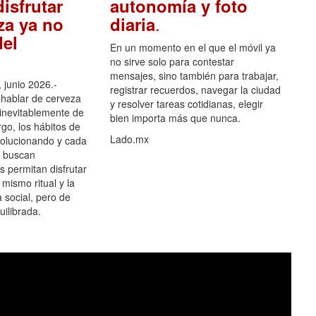
isfrutar
autonomía y foto
.
za ya no
diaria
el
En un momento en el que el móvil ya
no sirve solo para contestar
mensajes, sino también para trabajar,
 junio 2026.-
registrar recuerdos, navegar la ciudad
hablar de cerveza
y resolver tareas cotidianas, elegir
 inevitablemente de
bien importa más que nunca.
go, los hábitos de
Lado.mx
olucionando y cada
 buscan
es permitan disfrutar
 mismo ritual y la
 social, pero de
ilibrada.