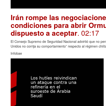
Irán rompe las negociacion
condiciones para abrir Orm
dispuesto a aceptar
. 02:17
El Consejo Supremo de Seguridad Nacional advirtió que no permi
Unidos no corrija su comportamiento” respecto al régimen chiít
Infobae