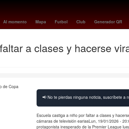
Jorge Rodríguez
américa - cruz azul
tudn en vivo
necaxa vs pum
Al momento
Mapa
Futbol
Club
Generador QR
faltar a clases y hacerse vi
📢 No te pierdas ninguna noticia, suscríbete a n
Escuela castiga a niño por faltar a clases y hacer
cámaras de televisión eariasLun, 19/01/2026 - 20
protagonista inesperado de la Premier League lueg