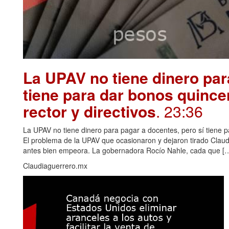
La UPAV no tiene dinero par
tiene para dar bonos quince
rector y directivos
. 23:36
La UPAV no tiene dinero para pagar a docentes, pero sí tiene pa
El problema de la UPAV que ocasionaron y dejaron tirado Claudi
antes bien empeora. La gobernadora Rocío Nahle, cada que […
Claudiaguerrero.mx