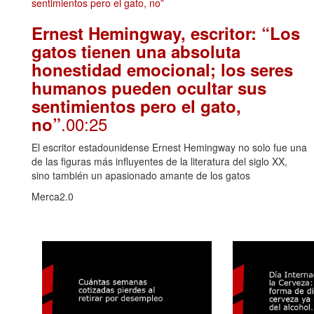
Ernest Hemingway, escritor: “Los
gatos tienen una absoluta
honestidad emocional; los seres
humanos pueden ocultar sus
sentimientos pero el gato,
.00:25
no”
El escritor estadounidense Ernest Hemingway no solo fue una
de las figuras más influyentes de la literatura del siglo XX,
sino también un apasionado amante de los gatos
Merca2.0