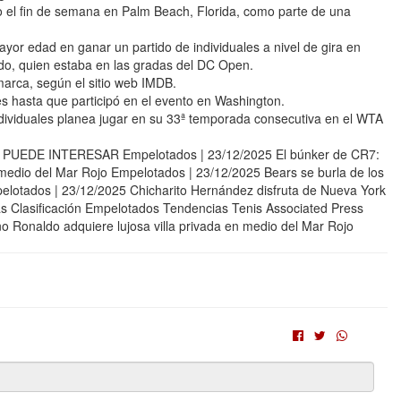
so el fin de semana en Palm Beach, Florida, como parte de una
or edad en ganar un partido de individuales a nivel de gira en
tido, quien estaba en las gradas del DC Open.
marca, según el sitio web IMDB.
s hasta que participó en el evento en Washington.
dividuales planea jugar en su 33ª temporada consecutiva en el WTA
TE PUEDE INTERESAR Empelotados | 23/12/2025 El búnker de CR7:
n medio del Mar Rojo Empelotados | 23/12/2025 Bears se burla de los
pelotados | 23/12/2025 Chicharito Hernández disfruta de Nueva York
vas Clasificación Empelotados Tendencias Tenis Associated Press
 Ronaldo adquiere lujosa villa privada en medio del Mar Rojo