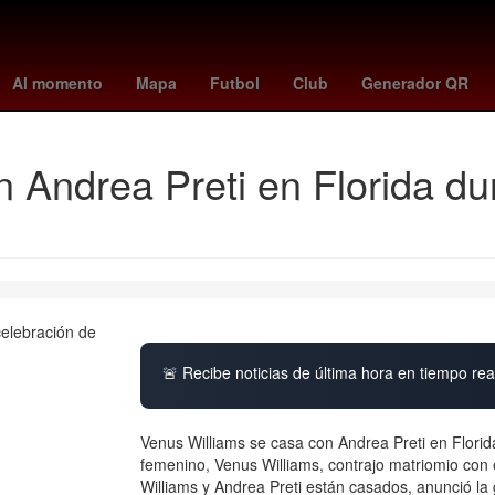
l Sancho
HBO
Nueva York
Dólar estadounidense
Gobierno
Al momento
Mapa
Futbol
Club
Generador QR
 Andrea Preti en Florida du
🚨 Recibe noticias de última hora en tiempo real
Venus Williams se casa con Andrea Preti en Florid
femenino, Venus Williams, contrajo matriomio con e
Williams y Andrea Preti están casados, anunció la 