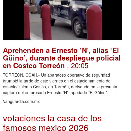
Aprehenden a Ernesto ‘N’, alias ‘El
Güino’, durante despliegue policial
. 20:05
en Costco Torreón
TORREÓN, COAH.- Un aparatoso operativo de seguridad
irrumpió la tarde de este viernes en el estacionamiento del
establecimiento Costco, en Torreón, derivando en la presunta
captura del empresario Ernesto “N”, apodado “El Güino”.
Vanguardia.com.mx
votaciones la casa de los
famosos mexico 2026