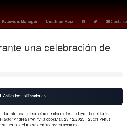
Aguascalientes
Belinda
China
PasswordManager
Cristhian Ruiz
Contacto
rante una celebración de
. Activa las notificaciones
a durante una celebración de cinco días La leyenda del tenis
l actor Andrea Preti fvillalobosMar, 23/12/2025 - 23:01 Venus
gran tenista el martes en las redes sociales.