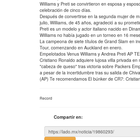
Williams y Preti se convirtieron en esposa y espo
celebración de cinco días.
Después de convertirse en la segunda mujer de may
julio, Williams, de 45 años, agradeció a su prome
Preti es un modelo y actor italiano nacido en Dina
Williams no había jugado en un torneo en 16 mese
La campeona de siete títulos de Grand Slam en in
Tour, comenzando en Auckland en enero.
Empelotados Venus Williams y Andrea Preti AP 
Cristiano Ronaldo adquiere lujosa villa privada e
"cabeza de queso" tras victoria sobre Packers Em
a pesar de la incertidumbre tras su salida de Chi
(AP) Te recomendamos El búnker de CR7: Cristiano
Record
Compartir en: