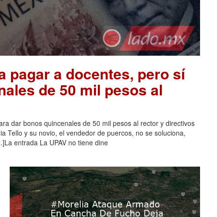
a pagar a docentes, pero sí
nales de 50 mil pesos al
ra dar bonos quincenales de 50 mil pesos al rector y directivos
a Tello y su novio, el vendedor de puercos, no se soluciona,
]La entrada La UPAV no tiene dine