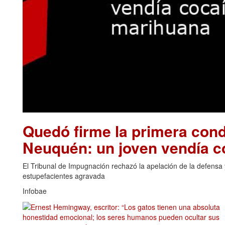
Quedó firme la primera cond
Neuquén: un joven vendía 
El Tribunal de Impugnación rechazó la apelación de la defensa y
estupefacientes agravada
Infobae