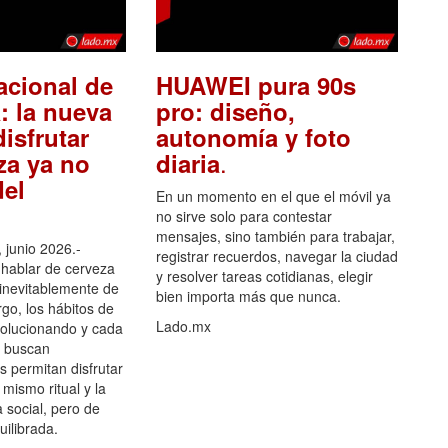
acional de
HUAWEI pura 90s
: la nueva
pro: diseño,
isfrutar
autonomía y foto
.
za ya no
diaria
el
En un momento en el que el móvil ya
no sirve solo para contestar
mensajes, sino también para trabajar,
 junio 2026.-
registrar recuerdos, navegar la ciudad
hablar de cerveza
y resolver tareas cotidianas, elegir
 inevitablemente de
bien importa más que nunca.
go, los hábitos de
Lado.mx
olucionando y cada
 buscan
es permitan disfrutar
 mismo ritual y la
 social, pero de
ilibrada.