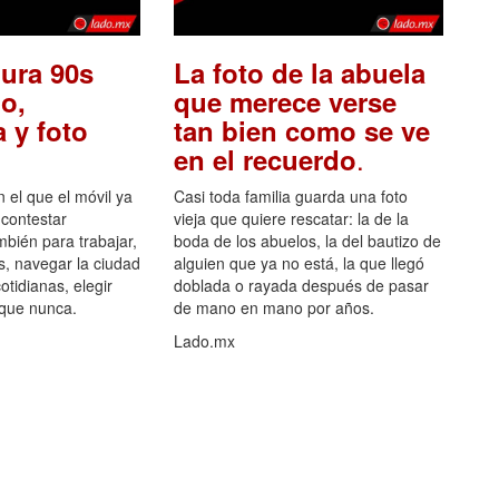
ura 90s
La foto de la abuela
o,
que merece verse
 y foto
tan bien como se ve
.
en el recuerdo
el que el móvil ya
Casi toda familia guarda una foto
 contestar
vieja que quiere rescatar: la de la
mbién para trabajar,
boda de los abuelos, la del bautizo de
s, navegar la ciudad
alguien que ya no está, la que llegó
otidianas, elegir
doblada o rayada después de pasar
 que nunca.
de mano en mano por años.
Lado.mx