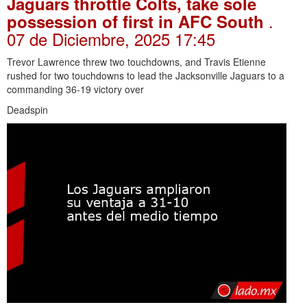
Jaguars throttle Colts, take sole
.
possession of first in AFC South
07 de Diciembre, 2025 17:45
Trevor Lawrence threw two touchdowns, and Travis Etienne
rushed for two touchdowns to lead the Jacksonville Jaguars to a
commanding 36-19 victory over
Deadspin