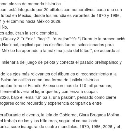
como piezas de memoria histórica.
lbum está integrado por 20 billetes conmemorativos, cada uno con
 fútbol en México, desde los mundiales varoniles de 1970 y 1986,
71 y el camino hacia México 2026.
l No.
es adquieran la serie completa.
g Galaxy Z TriFold", "tag":"", "duration":"91"} Durante la presentación
ía Nacional, explicó que los diseños fueron seleccionados para
ue México ha aportado a la máxima justa del fútbol”, de acuerdo al
 milenaria del juego de pelota y conecta el pasado prehispánico y
e los ejes más relevantes del álbum es el reconocimiento a la
alomón calificó como una forma de justicia histórica.
equipo llenó el Estadio Azteca con más de 110 mil personas,
 femenil tuviera el lugar que hoy comienza a ocupar.
 2026, bajo el lema “Un país, una pasión”, pensado como cierre
s hogares como recuerdo y experiencia compartida entre
eraDurante el evento, la jefa de Gobierno, Clara Brugada Molina,
el trabajo de las y los billeteros, según el comunicado.
única sede inaugural de cuatro mundiales: 1970, 1986, 2026 y el