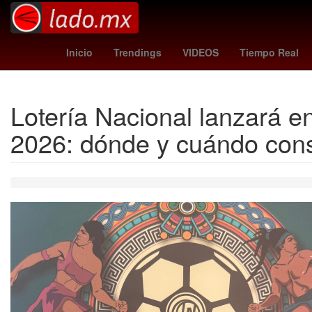
Gobierno
Dólar estadounidense
México
Pago
Inicio
Trendings
VIDEOS
Tiempo Real
Lotería Nacional lanzará en
2026: dónde y cuándo cons