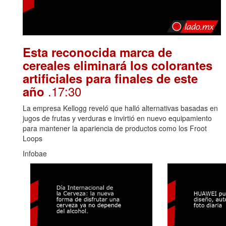
Esta reconocida marca de
cereales eliminará los colorantes
artificiales para finales de este
.17:30
año
La empresa Kellogg reveló que halló alternativas basadas en
jugos de frutas y verduras e invirtió en nuevo equipamiento
para mantener la apariencia de productos como los Froot
Loops
Infobae