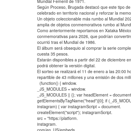
Mundial Femenil de 1971.
Según Proceso, Brugada destacó que este tipo de c
celebrado en territorio nacional y reforzar la memo
Un objeto coleccionable más rumbo al Mundial 20
amplia de objetos conmemorativos rumbo al Mundi
Como anteriormente reportamos en Xataka Méxic
conmemorativas para 2026, que podrían convertirs
ocurrió tras el Mundial de 1986.
El álbum será obsequio al comprar la serie comple
cuesta 35 pesos.
Estarán disponibles a partir del 22 de diciembre e
podrá obtener la versión digital.
El sorteo se realizará el 11 de enero a las 20:00
repartible de 43 millones y una emisión de dos mil
(function() { window.
_JS_MODULES = window.
_JS_MODULES || {}; var headElement = document
getElementsByTagName("head")[0]; if (_JS_MOD
instagram) { var instagramScript = document.
createElement("script"); instagramScript.
src = "https://platform.
instagram.
com/en_US/embeds.