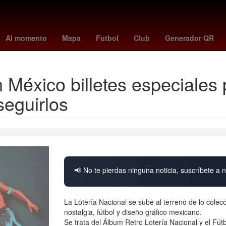
Manchester City Football Club
Jardines de Morelos
Premier Leag
Al momento
Mapa
Futbol
Club
Generador QR
 México billetes especiales 
eguirlos
📢 No te pierdas ninguna noticia, suscríbete a n
La Lotería Nacional se sube al terreno de lo col
nostalgia, fútbol y diseño gráfico mexicano.
Se trata del Álbum Retro Lotería Nacional y el Fú