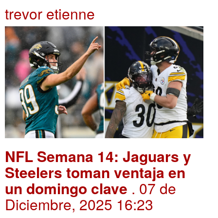
trevor etienne
NFL Semana 14: Jaguars y
Steelers toman ventaja en
un domingo clave
. 07 de
Diciembre, 2025 16:23