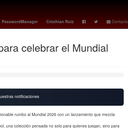
ue
Banderilla
CovidCDMX
Ricardo Salinas Pliego
PasswordManager
Cristhian Ruiz
Contacto
para celebrar el Mundial
uestras notificaciones
eccionable rumbo al Mundial 2026 con un lanzamiento que mezcla
tbol, una colección pensada no solo para quienes juegan, sino para