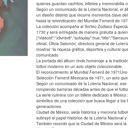
quienes guardan cachitos, billetes y memorabilia 
Según un comunicado de la Lotería Nacional, el á
un diseño distinto que recorre momentos clave del
hasta la reivindicación del Mundial Femenil de 19
La colección acompaña al Sorteo Zodiaco Especia
1730 y será entregada de manera gratuita a quien
{"videoId":"x9vrdv8","autoplay":true,"title":"Samsun
oficial, Olivia Salomón, directora general de Loter
mostrar “la riqueza gráfica, deportiva y cultural q
comunicado.
La portada del álbum rinde homenaje a la tradición
fútbol moderno en un solo objeto coleccionable.
El reconocimiento al Mundial Femenil de 1971Uno d
Selección Femenil Mexicana de 1971, un acto que S
Según un comunicado de la Lotería Nacional, ese 
rompiendo barreras décadas antes de que el fútbol
La serie culmina con un billete dedicado a México
simbólico de una colección que busca llegar a lo
generaciones.
Ciudad de México, sede histórica y memoria futbol
subrayó el papel histórico de la Lotería Nacional y 
También recordó que la Ciudad de México será la 