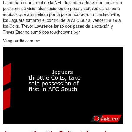
La mañana dominical de la NFL dejó marcadores que movieron
posiciones divisionales, lesiones de peso y señales claras para
equipos que aún pelean por la postemporada. En Jacksonville,
los Jaguars tomaron el control de la AFC Sur al vencer 36-19 a
los Colts. Trevor Lawrence lanzó dos pases de anotación y
Travis Etienne sumó dos touchdowns por
Vanguardia.com.mx