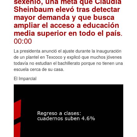
sexenio, una meta que Claudia
Sheinbaum elevó tras detectar
mayor demanda y que busca
ampliar el acceso a educación
.
media superior en todo el país
00:00
La presidenta anunció el ajuste durante la inauguración
de un plantel en Texcoco y explicó que muchos jóvenes
todavía no estudian el bachillerato porque no tienen una
escuela cerca de su casa.
El Imparcial