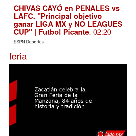
CHIVAS CAYÓ en PENALES vs
LAFC. "Principal objetivo
ganar LIGA MX y NO LEAGUES
. 02:20
CUP" | Futbol Picante
ESPN Deportes
feria