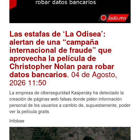
Las estafas de ‘La Odisea’:
alertan de una “campaña
internacional de fraude” que
aprovecha la película de
Christopher Nolan para robar
. 04 de Agosto,
datos bancarios
2026 11:50
La empresa de ciberseguridad Kaspersky ha detectado la
creación de páginas web falsas donde piden información
personal de los usuarios a cambio de, supuestamente, poder
ver la película gratis
Infobae