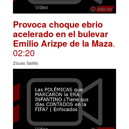
Provoca choque ebrio
acelerado en el bulevar
Emilio Arizpe de la Maza
.
02:20
Zócalo Saltillo