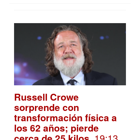
Russell Crowe
sorprende con
transformación física a
los 62 años; pierde
cerca de 25 kilos
. 19:13