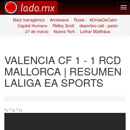
Tog
nav
Maíz transgénico
Amistosos
Rusia
#OndaDeCalor
Capital Humano
Ridley Scott
deportivo cali - pasto
27 de marzo
Nueva York
Lothar Matthäus
VALENCIA CF 1 - 1 RCD
MALLORCA | RESUMEN
LALIGA EA SPORTS
">
" />
" />