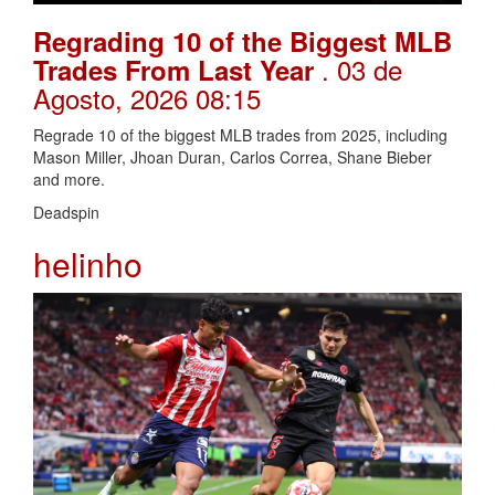
Regrading 10 of the Biggest MLB
. 03 de
Trades From Last Year
Agosto, 2026 08:15
Regrade 10 of the biggest MLB trades from 2025, including
Mason Miller, Jhoan Duran, Carlos Correa, Shane Bieber
and more.
Deadspin
helinho