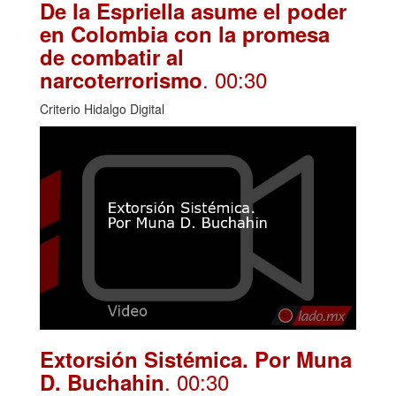
De la Espriella asume el poder
en Colombia con la promesa
de combatir al
. 00:30
narcoterrorismo
Criterio Hidalgo Digital
Extorsión Sistémica. Por Muna
. 00:30
D. Buchahin