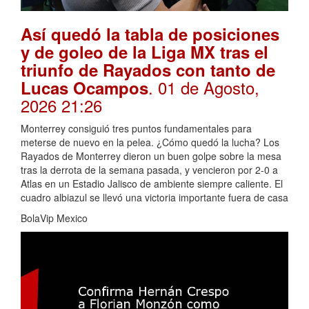
Así quedó la tabla de posiciones
y de goleo de la Liga MX tras el
triunfo de Rayados con tanto de
. 01 de Agosto,
Lucas Ocampos
2026 21:26
Monterrey consiguió tres puntos fundamentales para
meterse de nuevo en la pelea. ¿Cómo quedó la lucha? Los
Rayados de Monterrey dieron un buen golpe sobre la mesa
tras la derrota de la semana pasada, y vencieron por 2-0 a
Atlas en un Estadio Jalisco de ambiente siempre caliente. El
cuadro albiazul se llevó una victoria importante fuera de casa
BolaVip Mexico