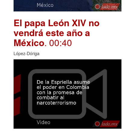
El papa León XIV no
vendrá este año a
México
. 00:40
López-Dóriga