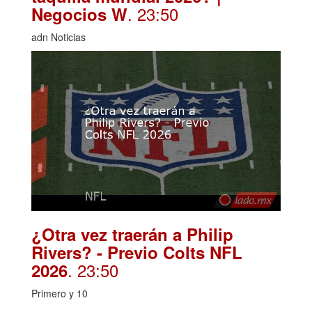
. 23:50
Negocios W
adn Noticias
¿Otra vez traerán a Philip
Rivers? - Previo Colts NFL
. 23:50
2026
Primero y 10