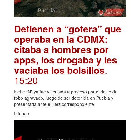
Detienen a “gotera” que
operaba en la CDMX:
citaba a hombres por
apps, los drogaba y les
vaciaba los bolsillos
.
15:20
Ivette “N” ya fue vinculada a proceso por el delito de
robo agravado, luego de ser detenida en Puebla y
presentada ante el juez correspondiente
Infobae