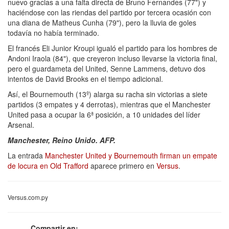
nuevo gracias a una falta directa de Bruno Fernandes (77") y
haciéndose con las riendas del partido por tercera ocasión con
una diana de Matheus Cunha (79"), pero la lluvia de goles
todavía no había terminado.
El francés Eli Junior Kroupi igualó el partido para los hombres de
Andoni Iraola (84"), que creyeron incluso llevarse la victoria final,
pero el guardameta del United, Senne Lammens, detuvo dos
intentos de David Brooks en el tiempo adicional.
Así, el Bournemouth (13º) alarga su racha sin victorias a siete
partidos (3 empates y 4 derrotas), mientras que el Manchester
United pasa a ocupar la 6ª posición, a 10 unidades del líder
Arsenal.
Manchester, Reino Unido. AFP.
La entrada
Manchester United y Bournemouth firman un empate
de locura en Old Trafford
aparece primero en
Versus
.
Versus.com.py
Compartir en: