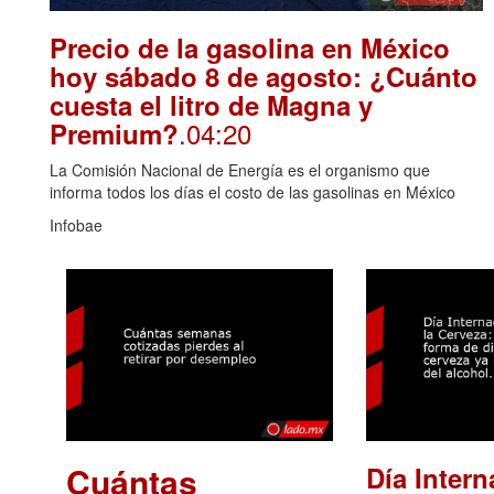
Precio de la gasolina en México
hoy sábado 8 de agosto: ¿Cuánto
cuesta el litro de Magna y
.04:20
Premium?
La Comisión Nacional de Energía es el organismo que
informa todos los días el costo de las gasolinas en México
Infobae
Cuántas
Día Intern