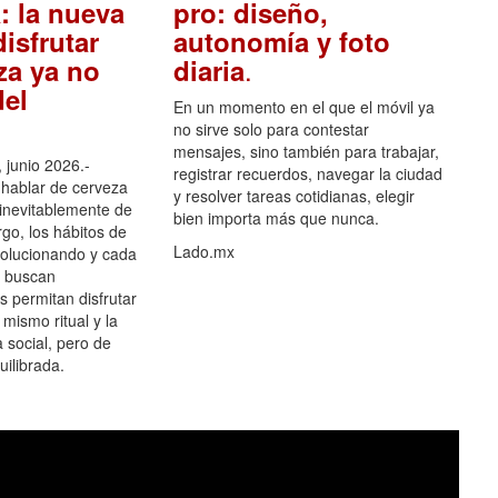
: la nueva
pro: diseño,
isfrutar
autonomía y foto
.
za ya no
diaria
el
En un momento en el que el móvil ya
no sirve solo para contestar
mensajes, sino también para trabajar,
 junio 2026.-
registrar recuerdos, navegar la ciudad
hablar de cerveza
y resolver tareas cotidianas, elegir
 inevitablemente de
bien importa más que nunca.
go, los hábitos de
Lado.mx
olucionando y cada
 buscan
es permitan disfrutar
 mismo ritual y la
 social, pero de
ilibrada.