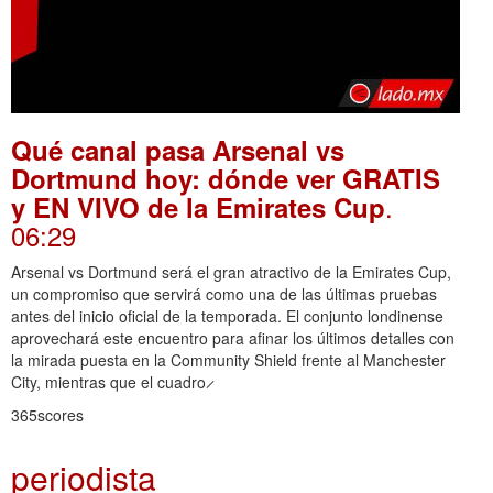
Qué canal pasa Arsenal vs
Dortmund hoy: dónde ver GRATIS
.
y EN VIVO de la Emirates Cup
06:29
Arsenal vs Dortmund será el gran atractivo de la Emirates Cup,
un compromiso que servirá como una de las últimas pruebas
antes del inicio oficial de la temporada. El conjunto londinense
aprovechará este encuentro para afinar los últimos detalles con
la mirada puesta en la Community Shield frente al Manchester
City, mientras que el cuadro ̷
365scores
periodista