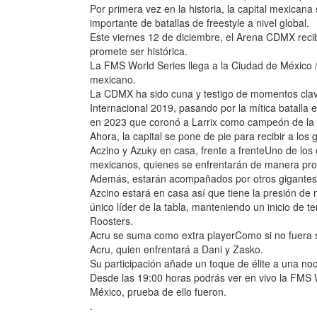
Por primera vez en la historia, la capital mexican
importante de batallas de freestyle a nivel global.
Este viernes 12 de diciembre, el Arena CDMX reci
promete ser histórica.
La FMS World Series llega a la Ciudad de México /
mexicano.
La CDMX ha sido cuna y testigo de momentos clave 
Internacional 2019, pasando por la mítica batalla en
en 2023 que coronó a Larrix como campeón de la
Ahora, la capital se pone de pie para recibir a los 
Aczino y Azuky en casa, frente a frenteUno de lo
mexicanos, quienes se enfrentarán de manera prof
Además, estarán acompañados por otros gigantes del
Azcino estará en casa así que tiene la presión de n
único líder de la tabla, manteniendo un inicio de
Roosters.
Acru se suma como extra playerComo si no fuera suf
Acru, quien enfrentará a Dani y Zasko.
Su participación añade un toque de élite a una noch
Desde las 19:00 horas podrás ver en vivo la FMS W
México, prueba de ello fueron.
.