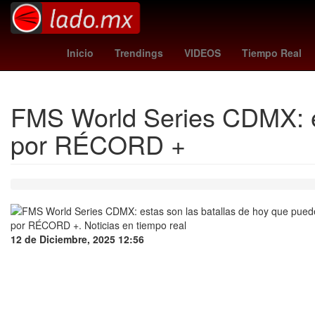
Época de Oro del cine mexicano
arsenal - dortmund
Daniel 
Inicio
Trendings
VIDEOS
Tiempo Real
FMS World Series CDMX: e
por RÉCORD +
12 de Diciembre, 2025 12:56