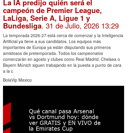
La IA predijo quién será el
campeón de Premier League,
LaLiga, Serie A, Ligue 1 y
. 31 de Julio, 2026 13:29
Bundesliga
La temporada 2026-27 está cerca de comenzar y la Inteligencia
Artificial ya tiene a sus candidatos. Los equipos más
importantes de Europa ya están disputando sus primeros
amistosos de pretemporada. Todos los campeonatos
comenzarán en agosto y clubes como Real Madrid, Chelsea o
Bayern Múnich siguen trabajando en la puesta a punto de cara
a la c
BolaVip Mexico