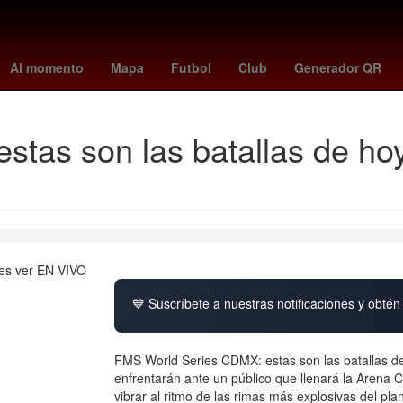
Sancho
MLB
Rafael Caro Quintero
sid wilson
burnley - wolves
Al momento
Mapa
Futbol
Club
Generador QR
stas son las batallas de h
💙 Suscríbete a nuestras notificaciones y obtén 
FMS World Series CDMX: estas son las batallas 
enfrentarán ante un público que llenará la Arena
vibrar al ritmo de las rimas más explosivas del pla