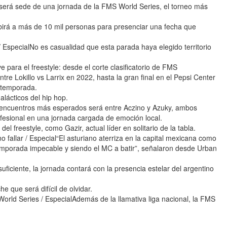
a será sede de una jornada de la FMS World Series, el torneo más
birá a más de 10 mil personas para presenciar una fecha que
 EspecialNo es casualidad que esta parada haya elegido territorio
para el freestyle: desde el corte clasificatorio de FMS
tre Lokillo vs Larrix en 2022, hasta la gran final en el Pepsi Center
 temporada.
galácticos del hip hop.
s encuentros más esperados será entre Aczino y Azuky, ambos
esional en una jornada cargada de emoción local.
 freestyle, como Gazir, actual líder en solitario de la tabla.
o fallar / Especial“El asturiano aterriza en la capital mexicana como
 temporada impecable y siendo el MC a batir”, señalaron desde Urban
iciente, la jornada contará con la presencia estelar del argentino
e que será difícil de olvidar.
orld Series / EspecialAdemás de la llamativa liga nacional, la FMS