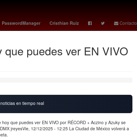
fraude
Selección de baloncesto de Estados Unidos
Gobierno
PasswordManager
Cristhian Ruiz
Contacto
oy que puedes ver EN VIVO
noticias en tiempo real
de hoy que puedes ver EN VIVO por RÉCORD + Aczino y Azuky se
 CDMX jreyesVie, 12/12/2025 - 12:25 La Ciudad de México volverá a
neta.