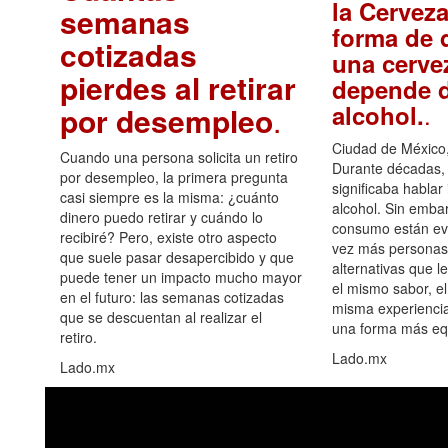
la Cerveza
semanas
forma de d
cotizadas
una cerve
pierdes al retirar
depende d
.
alcohol.
por desempleo
.
Ciudad de México,
Cuando una persona solicita un retiro
Durante décadas, 
por desempleo, la primera pregunta
significaba hablar
casi siempre es la misma: ¿cuánto
alcohol. Sin embar
dinero puedo retirar y cuándo lo
consumo están ev
recibiré? Pero, existe otro aspecto
vez más personas
que suele pasar desapercibido y que
alternativas que l
puede tener un impacto mucho mayor
el mismo sabor, el
en el futuro: las semanas cotizadas
misma experiencia
que se descuentan al realizar el
una forma más equ
retiro.
Lado.mx
Lado.mx