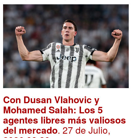
Con Dusan Vlahovic y
Mohamed Salah: Los 5
agentes libres más valiosos
del mercado
. 27 de Julio,