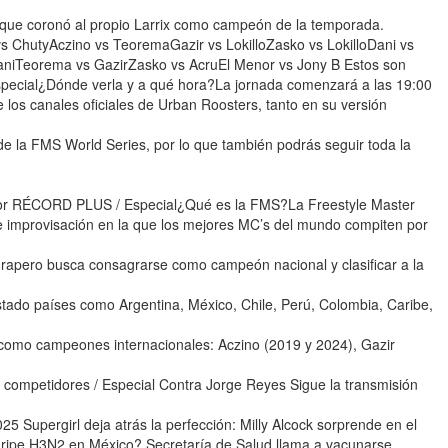
r que coronó al propio Larrix como campeón de la temporada.
vs ChutyAczino vs TeoremaGazir vs LokilloZasko vs LokilloDani vs
aniTeorema vs GazirZasko vs AcruEl Menor vs Jony B Estos son
special¿Dónde verla y a qué hora?La jornada comenzará a las 19:00
 los canales oficiales de Urban Roosters, tanto en su versión
e la FMS World Series, por lo que también podrás seguir toda la
por RÉCORD PLUS / Especial¿Qué es la FMS?La Freestyle Master
de improvisación en la que los mejores MC’s del mundo compiten por
 rapero busca consagrarse como campeón nacional y clasificar a la
ado países como Argentina, México, Chile, Perú, Colombia, Caribe,
 como campeones internacionales: Aczino (2019 y 2024), Gazir
os competidores / Especial Contra Jorge Reyes Sigue la transmisión
Supergirl deja atrás la perfección: Milly Alcock sorprende en el
 gripe H3N2 en México? Secretaría de Salud llama a vacunarse