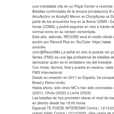
.
una inolvidable cita en un Pepsi Center a reventa
Batallas confirmadas de la tercera jornadaJony B 
AcruAczino vs AzukyEl Menor vs ChutyAzuky vs D
parte de los encuentos hoy en la Arena CDMX / E
horas (CDMX) y podrá seguirse en vivo a través de
normal como en su versión comentada.
Este año, además, RÉCORD será el medio oficial d
acción por Récord Plus en YouTube: https://www.
youtube.
com/@RecordMx La señal en vivo la podrás ver 
Series (FMS) es una liga profesional de batallas 
demostrar quién es el verdadero rey del freestyle.
Con rimas, técnica, flow y puesta en escena, cada
FMS Internacional.
Desde su creación en 2017 en España, ha conquist
Brasil y Reino Unido.
Hasta ahora, solo cinco MC’s han sido coronados
(2021), Chuty (2022) y Larrix (2023).
Las batallas de hoy prometen elevar el nivel de l
en directo desde las 19:00 horas.
Especial TE PUEDE INTERESAR Contra | 12/12/2025 
primer tráiler Contra | 12/12/2025 ¿Hay casos de