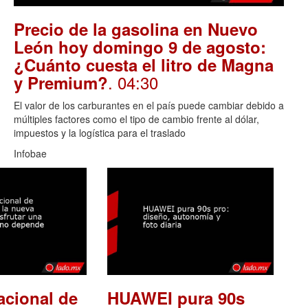
Precio de la gasolina en Nuevo
León hoy domingo 9 de agosto:
¿Cuánto cuesta el litro de Magna
. 04:30
y Premium?
El valor de los carburantes en el país puede cambiar debido a
múltiples factores como el tipo de cambio frente al dólar,
impuestos y la logística para el traslado
Infobae
acional de
HUAWEI pura 90s