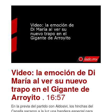
Video: la emoción de Di
María al ver su nuevo
trapo en el Gigante de
Arroyito
. 16:57
En la previa del partido con Aldosivi, los hinchas del
Canalla sacaron a la luz una bandera especial para