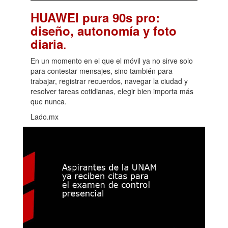
HUAWEI pura 90s pro:
diseño, autonomía y foto
.
diaria
En un momento en el que el móvil ya no sirve solo
para contestar mensajes, sino también para
trabajar, registrar recuerdos, navegar la ciudad y
resolver tareas cotidianas, elegir bien importa más
que nunca.
Lado.mx