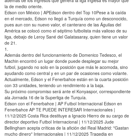
además de los ingresos que genera la liga inglesa es mayor que
la de medio oriente.
Edson con México | APEdson dentro del Top 10Pese a la caída
en el mercado, Edson no llegó a Turquía como un desconocido,
pues aun con su nuevo valor, el canterano de las Águilas del
América se colocó como el séptimo futbolista más valioso de su
liga, debajo de Leroy Sané del Galatasaray, quien tiene un valor
de 21.
1.
Además dentro del funcionamiento de Domenico Tedesco, el
Machin encontró un lugar donde puede desplegar su mejor
futbol, jugando no solo en la posición que más le acomoda, sino
ayudando como central y en un par de ocasiones como volante.
Actualmente, Edson y el Fenerbahce están en la cuarta posición
con 33 unidades, teniendo un rendimiento a la baja.
Su próximo compromiso será ante el Konyaspor, correspondiente
ala Jornada 16 de la Superliga de Turquía.
Edson con el Fenerbahce | AP Futbol Internacional Edson en
Fenerbahce AP TE PUEDE INTERESAR Internacionales |
11/12/2025 Costa Rica destituye a Ignacio Hierro de su cargo de
director deportivo Futbol Internacional | 11/12/2025 Jude
Bellingham acepta críticas de la afición del Real Madrid: "Gastan
mucho dinero" Internacionales | 11/12/2025 Tragedia en