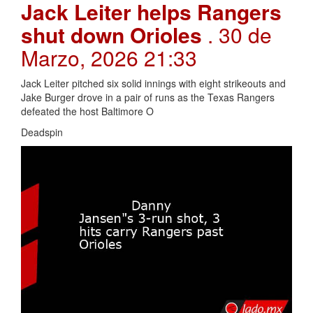
Jack Leiter helps Rangers
shut down Orioles
. 30 de
Marzo, 2026 21:33
Jack Leiter pitched six solid innings with eight strikeouts and
Jake Burger drove in a pair of runs as the Texas Rangers
defeated the host Baltimore O
Deadspin