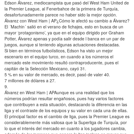
Edson Álvarez, mediocampista que pasó del West Ham United de
la Premier League, al Fenerbahce de la primera de Turquía,
desafortunadamente parece no haber sido la mejor opción.
Álvarez con West Ham | AP¿Cómo le afectó su cambio a Álvarez?
El ´Machin´ salió en el verano de fichajes, esto en busca de un
mayor ‘protagonismo’, ya que en el equipo dirigido por Graham
Potter, Álvarez apenas y podía salir desde l banca en un par de
juegos, aunque si teniendo algunas actuaciones destacadas.
Si bien en términos futbolísticos, Edson ha visto un mejor
escenario en el equipo turco, en cuando a los números el
mercado este movimiento resultó contraproducente, pues el
capitán de la Selección Mexicano, cayó 31.
5 % en su valor de mercado, es decir, pasó de valer 40.
7 millones de dólares a 27.
9.
Álvarez en West Ham | APAunque es una realidad que los
números podrían resultar engañosos, pues hay varios factores
que contribuyen a esta situación, destacando la diferencia en las
liga y el contraste de los equipos y su valor en cada una de ellas.
El principal factor es el cambio de liga, pues la Premier League es
considerablemente más valiosa que la Superliga de Turquía, por
lo que el interés del mercado en cuanto a los jugadores cambia,