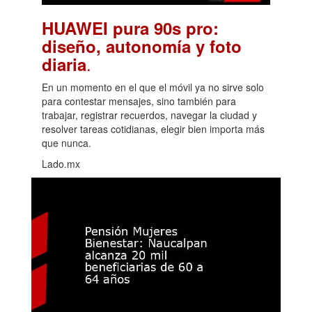
HUAWEI pura 90s pro:
diseño, autonomía y foto
.
diaria
En un momento en el que el móvil ya no sirve solo
para contestar mensajes, sino también para
trabajar, registrar recuerdos, navegar la ciudad y
resolver tareas cotidianas, elegir bien importa más
que nunca.
Lado.mx