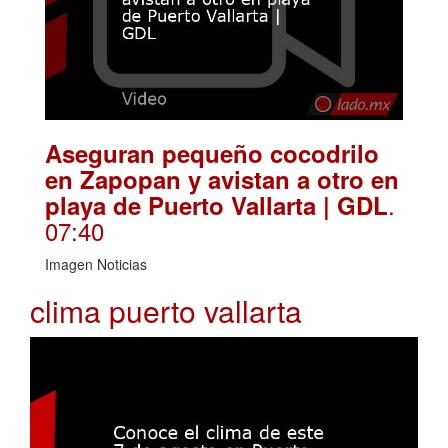
Aseguran pequeño cocodrilo
en Zapopan y avistan a otro en
.
playa de Puerto Vallarta | GDL
07:40
Imagen Noticias
clima puerto vallarta