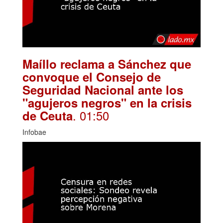
Maíllo reclama a Sánchez que
convoque el Consejo de
Seguridad Nacional ante los
"agujeros negros" en la crisis
. 01:50
de Ceuta
Infobae