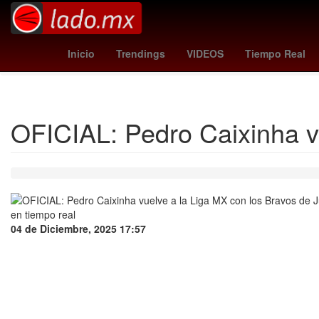
pegula
ley de amparo claudia sheinbaum
real sociedad - al
Inicio
Trendings
VIDEOS
Tiempo Real
OFICIAL: Pedro Caixinha v
04 de Diciembre, 2025 17:57