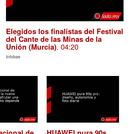
Elegidos los finalistas del Festival
del Cante de las Minas de la
. 04:20
Unión (Murcia)
Infobae
acional de
HUAWEI pura 90s