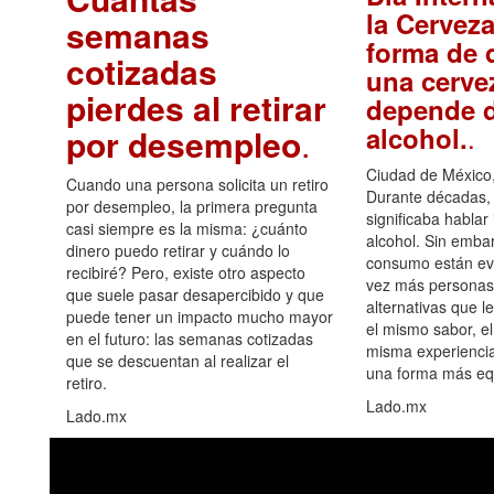
la Cerveza
semanas
forma de d
cotizadas
una cerve
pierdes al retirar
depende d
.
alcohol.
por desempleo
.
Ciudad de México,
Cuando una persona solicita un retiro
Durante décadas, 
por desempleo, la primera pregunta
significaba hablar
casi siempre es la misma: ¿cuánto
alcohol. Sin embar
dinero puedo retirar y cuándo lo
consumo están ev
recibiré? Pero, existe otro aspecto
vez más personas
que suele pasar desapercibido y que
alternativas que l
puede tener un impacto mucho mayor
el mismo sabor, el
en el futuro: las semanas cotizadas
misma experiencia
que se descuentan al realizar el
una forma más equ
retiro.
Lado.mx
Lado.mx