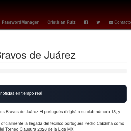
tad de Ciencias Políticas y Sociales UAQ
obsession
Chelsea
PasswordManager
Cristhian Ruiz
Contacto
Bravos de Juárez
noticias en tiempo real
os Bravos de Juárez El portugués dirigirá a su club número 13, y
oficialmente la llegada del técnico portugués Pedro Caixinha como
 del Torneo Clausura 2026 de la Liga MX.