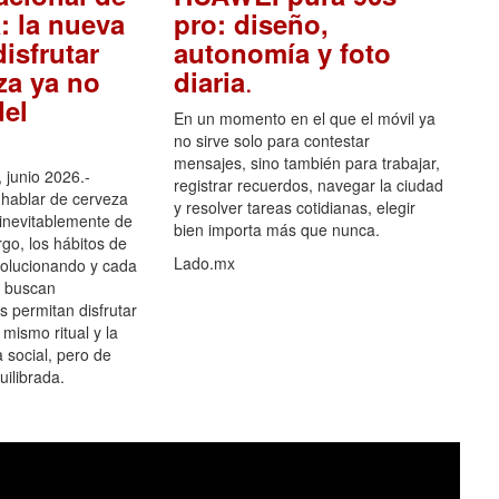
: la nueva
pro: diseño,
isfrutar
autonomía y foto
.
za ya no
diaria
el
En un momento en el que el móvil ya
no sirve solo para contestar
mensajes, sino también para trabajar,
 junio 2026.-
registrar recuerdos, navegar la ciudad
hablar de cerveza
y resolver tareas cotidianas, elegir
 inevitablemente de
bien importa más que nunca.
go, los hábitos de
Lado.mx
olucionando y cada
 buscan
es permitan disfrutar
 mismo ritual y la
 social, pero de
ilibrada.