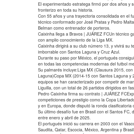
El experimentado estratega firmó por dos años y se
fronterizo en toda su historia.
Con 55 años y una trayectoria consolidada en el f
técnico conformado por José Pratas y Pedro Malt
Belman como entrenador de porteros.
Caixinha llega a Bravos | JUÁREZ FCUn técnico g
con amplio conocimiento de la Liga MX.
Caixinha dirigirá a su club número 13, y vivirá su 
imborrable con Santos Laguna y Cruz Azul.
Durante su paso por México, el portugués consigui
en todas las competencias modernas del futbol m
Su palmarés incluye:Liga MX (Clausura 2015, c
Laguna)Copa MX (2014-15 con Santos Laguna y 2
equipos se han caracterizado por competir de mane
Liguilla, con un total de 26 partidos dirigidos en f
Pedro Caixinha firma su contrato | JUÁREZ FCExper
competiciones de prestigio como la Copa Liberta
y en Europa, donde disputó la ronda clasificatori
Su último desafío fue en Brasil con el Santos FC, 
entre enero y abril de 2025.
El portugués inició su carrera en 2003 con el Vas
Saudita, Qatar, Escocia, México, Argentina y Brasil