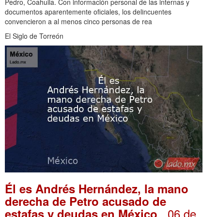
Pedro, Coahuila. Con información personal de las internas y
documentos aparentemente oficiales, los delincuentes
convencieron a al menos cinco personas de rea
El Siglo de Torreón
Él es Andrés Hernández, la mano
derecha de Petro acusado de
. 06 de
estafas y deudas en México