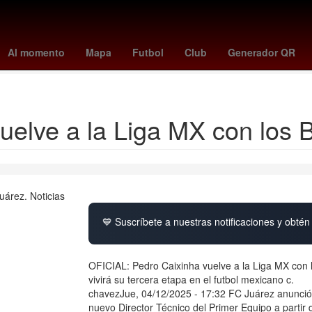
avés
Primera División de México
Carson Wentz
Gobierno
Facul
Al momento
Mapa
Futbol
Club
Generador QR
Rita Cetina Gutiérrez
uelve a la Liga MX con los 
💙 Suscríbete a nuestras notificaciones y obtén 
OFICIAL: Pedro Caixinha vuelve a la Liga MX con l
vivirá su tercera etapa en el futbol mexicano c.
chavezJue, 04/12/2025 - 17:32 FC Juárez anunció 
nuevo Director Técnico del Primer Equipo a partir