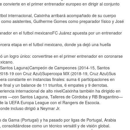
 convierte en el primer entrenador europeo en dirigir al conjunto
utbol internacional, Caixinha arribará acompañado de su cuerpo
a como asistentes, Guilherme Gomes como preparador físico y José
anador en el futbol mexicanoFC Juárez apuesta por un entrenador
tercera etapa en el futbol mexicano, donde ya dejó una huella
ó un logro único: convertirse en el primer entrenador en coronarse
exicano.
on Santos Laguna)Campeón de Campeones (2014-15, Santos
018-19 con Cruz Azul)Supercopa MX (2018-19, Cruz Azul)Sus
ra constante en instancias finales: suma 6 participaciones en
ase final y un balance de 11 triunfos, 6 empates y 9 derrotas.
iencia internacional de alto nivelCaixinha también ha dirigido en
dores —con Santos Laguna, Talleres de Córdoba y RB Bragantino—
a de la UEFA Europa League con el Rangers de Escocia.
donde incluso dirigió a Neymar Jr.
co da Gama (Portugal) y ha pasado por ligas de Portugal, Arabia
, consolidándose como un técnico versátil y de visión global.