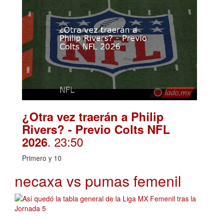
¿Otra vez traerán a Philip
Rivers? - Previo Colts NFL
. 23:50
2026
Primero y 10
necaxa vs pumas femenil