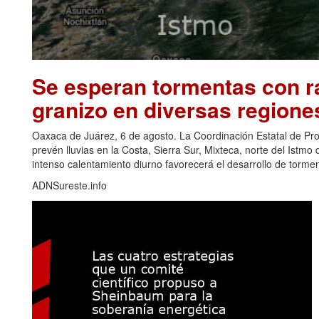
Se esperan tormentas con ra
granizo en diversas regione
Oaxaca de Juárez, 6 de agosto. La Coordinación Estatal de Pr
prevén lluvias en la Costa, Sierra Sur, Mixteca, norte del Ist
intenso calentamiento diurno favorecerá el desarrollo de torm
ADNSureste.info