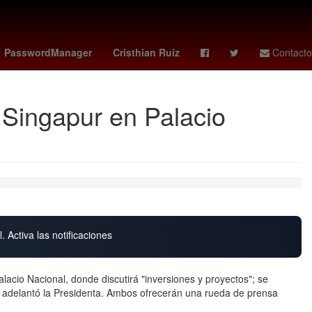
zolanos
chivas femenil
Argentina
kansas vs eagles hoy
PasswordManager
Cristhian Ruiz
Contacto
 Singapur en Palacio
. Activa las notificaciones
acio Nacional, donde discutirá "inversiones y proyectos"; se
, adelantó la Presidenta. Ambos ofrecerán una rueda de prensa