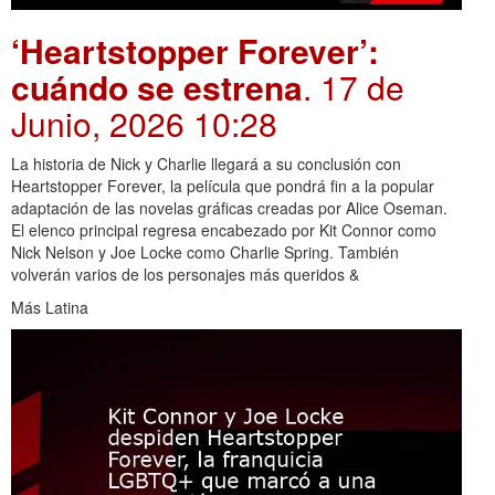
‘Heartstopper Forever’:
cuándo se estrena
. 17 de
Junio, 2026 10:28
La historia de Nick y Charlie llegará a su conclusión con
Heartstopper Forever, la película que pondrá fin a la popular
adaptación de las novelas gráficas creadas por Alice Oseman.
El elenco principal regresa encabezado por Kit Connor como
Nick Nelson y Joe Locke como Charlie Spring. También
volverán varios de los personajes más queridos &
Más Latina