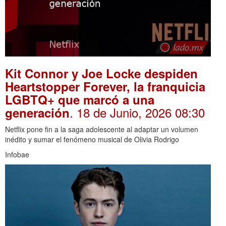
Kit Connor y Joe Locke despiden
Heartstopper Forever, la franquicia
LGBTQ+ que marcó a una
. 18 de Junio, 2026 08:30
generación
Netflix pone fin a la saga adolescente al adaptar un volumen
inédito y sumar el fenómeno musical de Olivia Rodrigo
Infobae