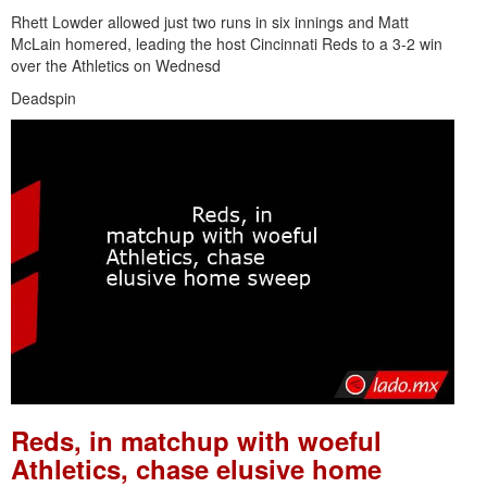
Rhett Lowder allowed just two runs in six innings and Matt
McLain homered, leading the host Cincinnati Reds to a 3-2 win
over the Athletics on Wednesd
Deadspin
Reds, in matchup with woeful
Athletics, chase elusive home