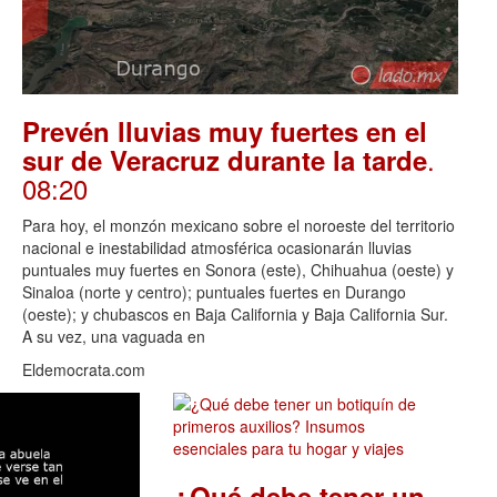
Prevén lluvias muy fuertes en el
.
sur de Veracruz durante la tarde
08:20
Para hoy, el monzón mexicano sobre el noroeste del territorio
nacional e inestabilidad atmosférica ocasionarán lluvias
puntuales muy fuertes en Sonora (este), Chihuahua (oeste) y
Sinaloa (norte y centro); puntuales fuertes en Durango
(oeste); y chubascos en Baja California y Baja California Sur.
A su vez, una vaguada en
Eldemocrata.com
¿Qué debe tener un