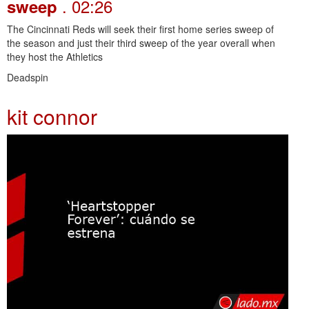
. 02:26
sweep
The Cincinnati Reds will seek their first home series sweep of
the season and just their third sweep of the year overall when
they host the Athletics
Deadspin
kit connor