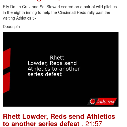
Elly De La Cruz and Sal Stewart scored on a pair of wild pitches
in the eighth inning to help the Cincinnati Reds rally past the
visiting Athletics 5-
Deadspin
Rhett Lowder, Reds send Athletics
. 21:57
to another series defeat