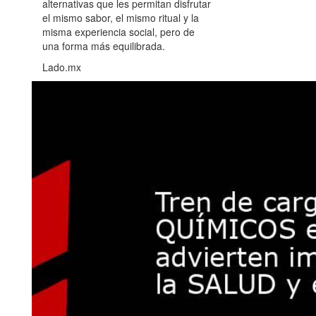
alternativas que les permitan disfrutar
el mismo sabor, el mismo ritual y la
misma experiencia social, pero de
una forma más equilibrada.
Lado.mx