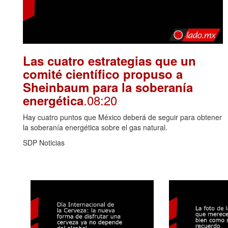
Las cuatro estrategias que un
comité científico propuso a
Sheinbaum para la soberanía
.08:20
energética
Hay cuatro puntos que México deberá de seguir para obtener
la soberanía energética sobre el gas natural.
SDP Noticias