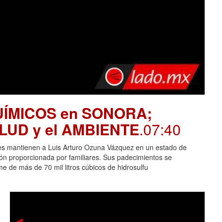
UÍMICOS en SONORA;
SALUD y el AMBIENTE
.07:40
es mantienen a Luis Arturo Ozuna Vázquez en un estado de
ción proporcionada por familiares. Sus padecimientos se
 de más de 70 mil litros cúbicos de hidrosulfu