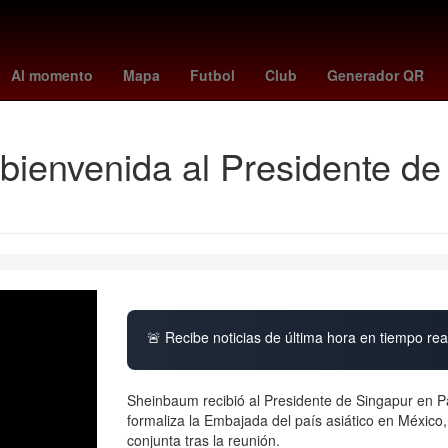
HBO
guardians - mets
escenas post creditos spiderman
Vene
Al momento
Mapa
Futbol
Club
Generador QR
ienvenida al Presidente de
🚨 Recibe noticias de última hora en tiempo real
Sheinbaum recibió al Presidente de Singapur en Pal
formaliza la Embajada del país asiático en México
conjunta tras la reunión.