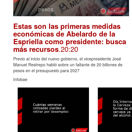
Estas son las primeras medidas
económicas de Abelardo de la
Espriella como presidente: busca
.20:20
más recursos
Previo al inicio del nuevo gobierno, el vicepresidente José
Manuel Restrepo habló sobre un faltante de 20 billones de
pesos en el presupuesto para 2027
Infobae