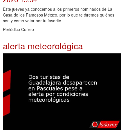
Este jueves ya conocemos a los primeros nominados de La
Casa de los Famosos México, por lo que te diremos quiénes
son y como votar por tu favorito
Periódico Correo
alerta meteorológica