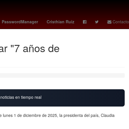
Claro Sports
Rafael Caro Quintero
PasswordManager
Cristhian Ruiz
Contacto
ar "7 años de
noticias en tiempo real
e lunes 1 de diciembre de 2025, la presidenta del país, Claudia