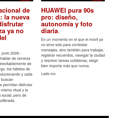
acional de
HUAWEI pura 90s
: la nueva
pro: diseño,
isfrutar
autonomía y foto
.
za ya no
diaria
el
En un momento en el que el móvil ya
no sirve solo para contestar
mensajes, sino también para trabajar,
 junio 2026.-
registrar recuerdos, navegar la ciudad
hablar de cerveza
y resolver tareas cotidianas, elegir
 inevitablemente de
bien importa más que nunca.
go, los hábitos de
Lado.mx
olucionando y cada
 buscan
es permitan disfrutar
 mismo ritual y la
 social, pero de
ilibrada.