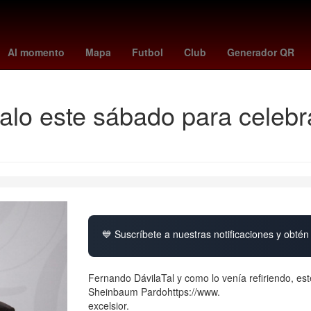
4
Nueva York
Aguascalientes
Incendio
Perú
Semana Santa
Al momento
Mapa
Futbol
Club
Generador QR
lo este sábado para celebr
💙 Suscríbete a nuestras notificaciones y obtén 
Fernando DávilaTal y como lo venía refiriendo, est
Sheinbaum Pardohttps://www.
excelsior.