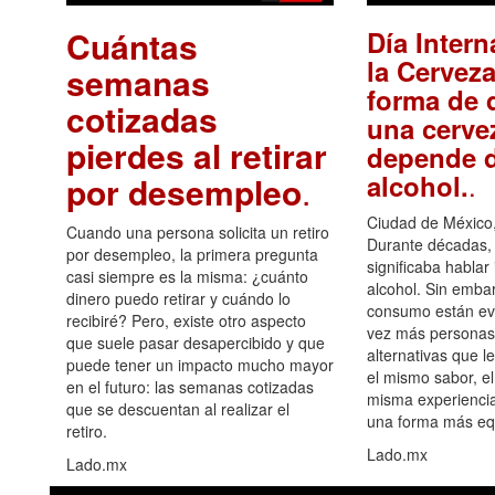
Cuántas
Día Intern
la Cerveza
semanas
forma de d
cotizadas
una cerve
pierdes al retirar
depende d
.
alcohol.
por desempleo
.
Ciudad de México,
Cuando una persona solicita un retiro
Durante décadas, 
por desempleo, la primera pregunta
significaba hablar
casi siempre es la misma: ¿cuánto
alcohol. Sin embar
dinero puedo retirar y cuándo lo
consumo están ev
recibiré? Pero, existe otro aspecto
vez más personas
que suele pasar desapercibido y que
alternativas que l
puede tener un impacto mucho mayor
el mismo sabor, el
en el futuro: las semanas cotizadas
misma experiencia
que se descuentan al realizar el
una forma más equ
retiro.
Lado.mx
Lado.mx