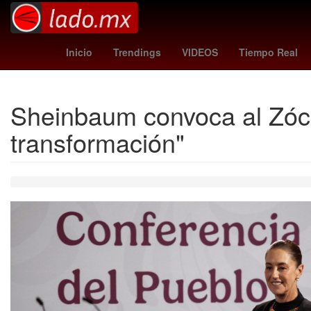
Erick Pulgar
moneda de oro
202
Inicio
Trendings
VIDEOS
Tiempo Real
Sheinbaum convoca al Zóca
transformación"