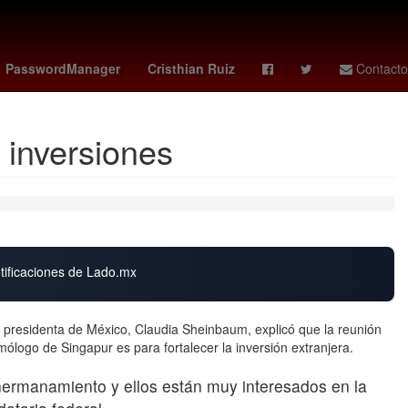
cuando juega colombia
deportivo cali - pasto
PasswordManager
Cristhian Ruiz
Contacto
 inversiones
otificaciones de Lado.mx
residenta de México, Claudia Sheinbaum, explicó que la reunión
logo de Singapur es para fortalecer la inversión extranjera.
hermanamiento y ellos están muy interesados en la