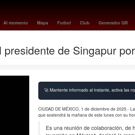
Empresa
26 de marzo
Incendio
magic - bucks
Penélope Cruz
Al momento
Mapa
Futbol
Club
Generador QR
 presidente de Singapur por
🚀 Mantente informado al instante, activa las n
CIUDAD DE MÉXICO, 1 de diciembre de 2025.- La p
que sostendrá la mañana de este lunes con su homó
Es una reunión de colaboración, de 