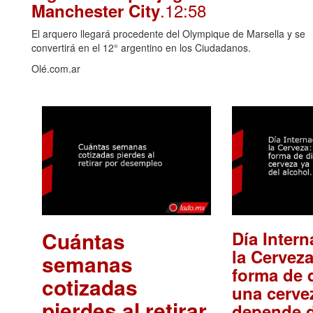
.12:58
Manchester City
El arquero llegará procedente del Olympique de Marsella y se
convertirá en el 12° argentino en los Ciudadanos.
Olé.com.ar
Cuántas
Día Intern
la Cerveza
semanas
forma de d
cotizadas
una cerve
pierdes al retirar
depende d