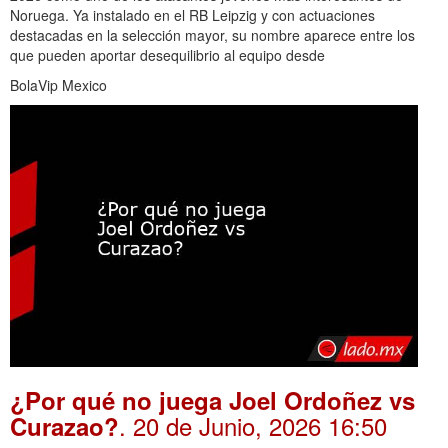
Noruega. Ya instalado en el RB Leipzig y con actuaciones
destacadas en la selección mayor, su nombre aparece entre los
que pueden aportar desequilibrio al equipo desde
BolaVip Mexico
¿Por qué no juega Joel Ordoñez vs
. 20 de Junio, 2026 16:50
Curazao?