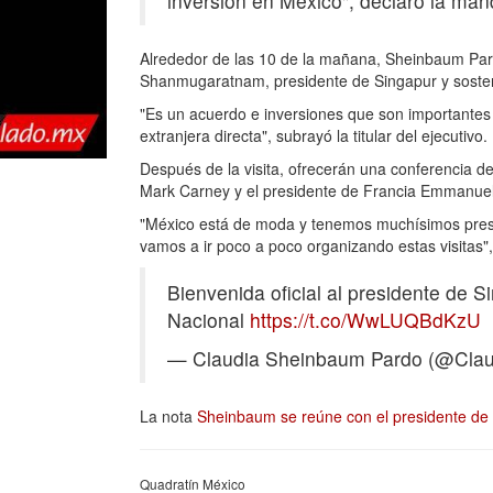
inversión en México", declaró la man
Alrededor de las 10 de la mañana, Sheinbaum Pard
Shanmugaratnam, presidente de Singapur y soste
"Es un acuerdo e inversiones que son importantes 
extranjera directa", subrayó la titular del ejecutivo.
Después de la visita, ofrecerán una conferencia d
Mark Carney y el presidente de Francia Emmanue
"México está de moda y tenemos muchísimos presid
vamos a ir poco a poco organizando estas visitas
Bienvenida oficial al presidente de
Nacional
https://t.co/WwLUQBdKzU
— Claudia Sheinbaum Pardo (@Clau
La nota
Sheinbaum se reúne con el presidente de 
Quadratín México