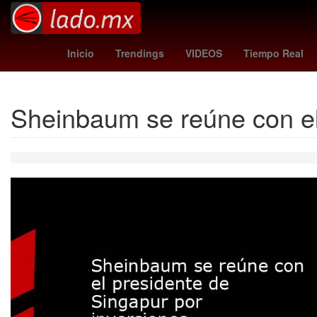
Capital Humano
Marc Cucurella
Gobierno
Inicio
Trendings
VIDEOS
Tiempo Real
Sheinbaum se reúne con el