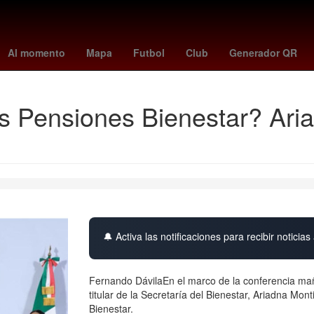
ntes
Amistosos
Brasil
China
frankfurt - hoffenheim
#OndaDe
Al momento
Mapa
Futbol
Club
Generador QR
as Pensiones Bienestar? Aria
🔔 Activa las notificaciones para recibir noticias 
Fernando DávilaEn el marco de la conferencia ma
titular de la Secretaría del Bienestar, Ariadna Mont
Bienestar.