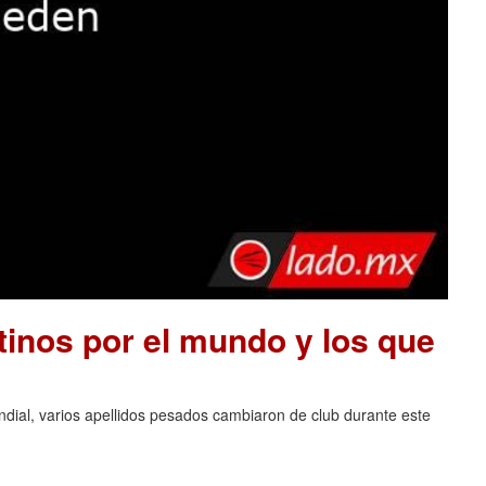
tinos por el mundo y los que
ndial, varios apellidos pesados cambiaron de club durante este