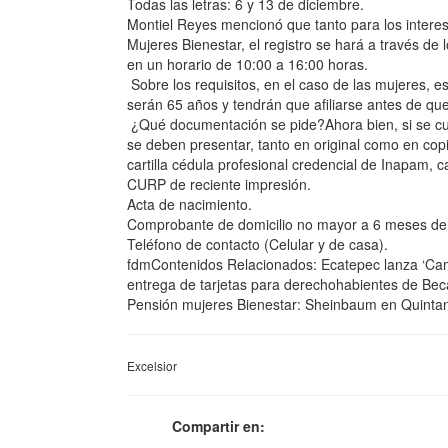
Todas las letras: 6 y 13 de diciembre.
Montiel Reyes mencionó que tanto para los intere
Mujeres Bienestar, el registro se hará a través de
en un horario de 10:00 a 16:00 horas.
Sobre los requisitos, en el caso de las mujeres, 
serán 65 años y tendrán que afiliarse antes de qu
¿Qué documentación se pide?Ahora bien, si se cu
se deben presentar, tanto en original como en copia
cartilla cédula profesional credencial de Inapam, c
CURP de reciente impresión.
Acta de nacimiento.
Comprobante de domicilio no mayor a 6 meses de an
Teléfono de contacto (Celular y de casa).
fdmContenidos Relacionados: Ecatepec lanza ‘Cam
entrega de tarjetas para derechohabientes de Bec
Pensión mujeres Bienestar: Sheinbaum en Quinta
Excelsior
Compartir en: