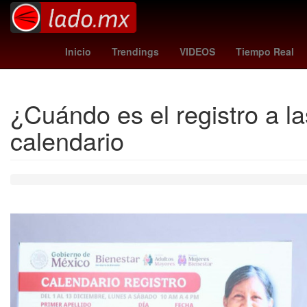
Dólar estadounidense
Maíz transgénico
Aguascalie
Inicio
Trendings
VIDEOS
Tiempo Real
¿Cuándo es el registro a l
calendario