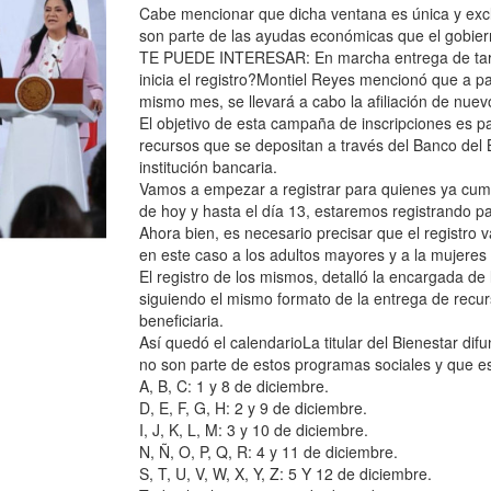
Cabe mencionar que dicha ventana es única y excl
son parte de las ayudas económicas que el gobier
TE PUEDE INTERESAR: En marcha entrega de tarj
inicia el registro?Montiel Reyes mencionó que a pa
mismo mes, se llevará a cabo la afiliación de nuevo
El objetivo de esta campaña de inscripciones es pa
recursos que se depositan a través del Banco del 
institución bancaria.
Vamos a empezar a registrar para quienes ya cumpl
de hoy y hasta el día 13, estaremos registrando p
Ahora bien, es necesario precisar que el registro v
en este caso a los adultos mayores y a la mujeres
El registro de los mismos, detalló la encargada de 
siguiendo el mismo formato de la entrega de recurso
beneficiaria.
Así quedó el calendarioLa titular del Bienestar dif
no son parte de estos programas sociales y que est
A, B, C: 1 y 8 de diciembre.
D, E, F, G, H: 2 y 9 de diciembre.
I, J, K, L, M: 3 y 10 de diciembre.
N, Ñ, O, P, Q, R: 4 y 11 de diciembre.
S, T, U, V, W, X, Y, Z: 5 Y 12 de diciembre.