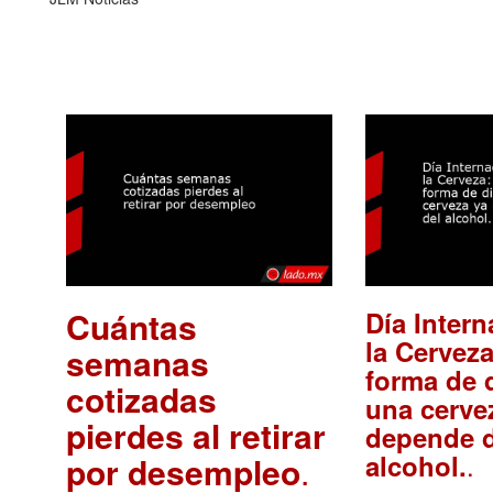
Cuántas
Día Intern
la Cerveza
semanas
forma de d
cotizadas
una cerve
pierdes al retirar
depende d
.
alcohol.
por desempleo
.