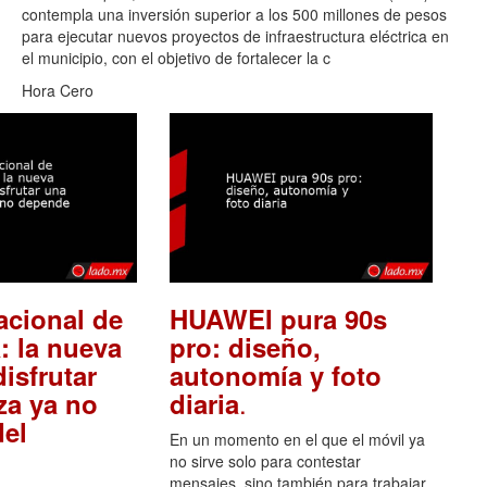
contempla una inversión superior a los 500 millones de pesos
para ejecutar nuevos proyectos de infraestructura eléctrica en
el municipio, con el objetivo de fortalecer la c
Hora Cero
acional de
HUAWEI pura 90s
: la nueva
pro: diseño,
isfrutar
autonomía y foto
.
za ya no
diaria
el
En un momento en el que el móvil ya
no sirve solo para contestar
mensajes, sino también para trabajar,