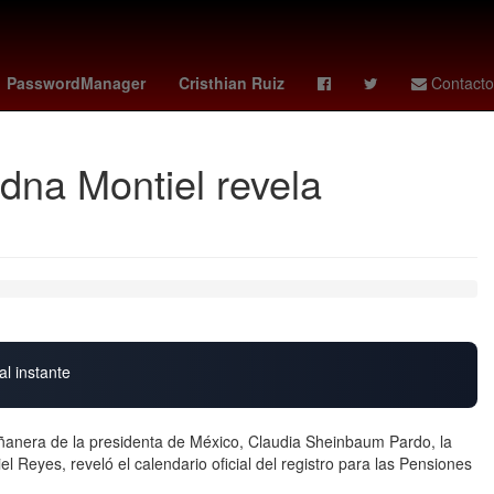
Calor
Selección de fútbol de Gabón
Marc Cucurella
PasswordManager
Cristhian Ruiz
Contacto
dna Montiel revela
al instante
ñanera de la presidenta de México, Claudia Sheinbaum Pardo, la
iel Reyes, reveló el calendario oficial del registro para las Pensiones