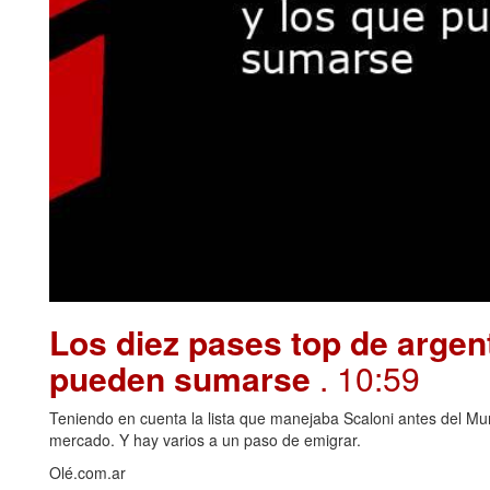
Los diez pases top de argen
pueden sumarse
. 10:59
Teniendo en cuenta la lista que manejaba Scaloni antes del Mu
mercado. Y hay varios a un paso de emigrar.
Olé.com.ar