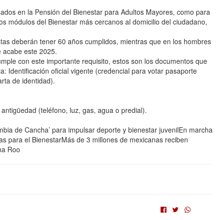
sados en la Pensión del Bienestar para Adultos Mayores, como para
 los módulos del Bienestar más cercanos al domicilio del ciudadano,
estas deberán tener 60 años cumplidos, mientras que en los hombres
e acabe este 2025.
mple con este importante requisito, estos son los documentos que
: Identificación oficial vigente (credencial para votar pasaporte
arta de identidad).
tigüedad (teléfono, luz, gas, agua o predial).
bia de Cancha’ para impulsar deporte y bienestar juvenilEn marcha
as para el BienestarMás de 3 millones de mexicanas reciben
na Roo