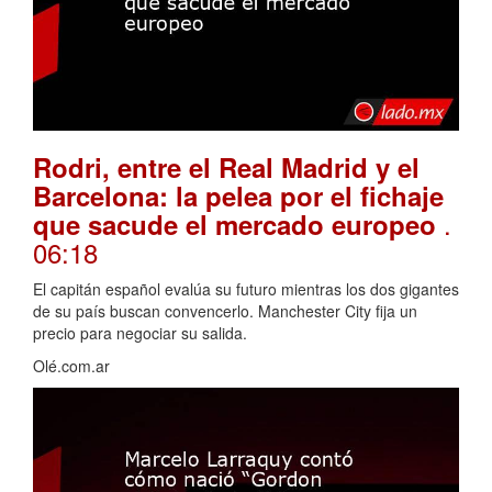
Rodri, entre el Real Madrid y el
Barcelona: la pelea por el fichaje
.
que sacude el mercado europeo
06:18
El capitán español evalúa su futuro mientras los dos gigantes
de su país buscan convencerlo. Manchester City fija un
precio para negociar su salida.
Olé.com.ar