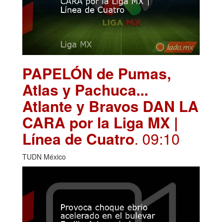
PAPELÓN de Pumas,
Atlas y Pachuca...
Atlante y Bravos DAN LA
CARA por la Liga MX |
Línea de Cuatro
. 09:10
TUDN México