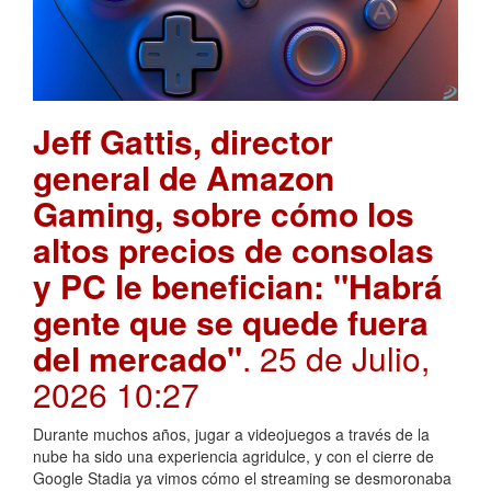
Jeff Gattis, director
general de Amazon
Gaming, sobre cómo los
altos precios de consolas
y PC le benefician: "Habrá
gente que se quede fuera
del mercado"
. 25 de Julio,
2026 10:27
Durante muchos años, jugar a videojuegos a través de la
nube ha sido una experiencia agridulce, y con el cierre de
Google Stadia ya vimos cómo el streaming se desmoronaba