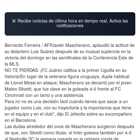
🚨 Recibe noticias de última hora en tiempo real. Activa las
notificaciones
Bernardo Ferreira / AFPJavier Mascherano, aplaudió la actitud de
su delantero Luis Suárez después de su inusual suplencia en la
victoria del domingo en las semifinales de la Conferencia Este de
la MLS.
NO TE PIERDAS: ¡FC Juárez califica a la primer Liguilla en su
historia!En lugar de la veterana figura uruguaya, dupla habitual
de Lionel Messi en ataque, Mascherano se decantó por el joven
Mateo Silvetti, que fue clave en la goleada 4-0 frente al FC
Cincinnati con un tanto y una asistencia.
Para mí no es una decisión fácil cuando tienes que sacar a un
jugador como Luis, con su trayectoria y la importancia que tiene
en el equipo y en el club", dijo El Jefecito sobre su excompañero
en el Barcelona.
Las dudas alrededor del once de Mascherano surgieron después
de que, con Silvetti como titular, el Inter goleara también por 4-0
al Nashville SC la semana pasada en la primera ronda de