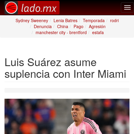
Tog
nav
Sydney Sweeney
Lenia Batres
Temporada
rodri
Denuncia
China
Pago
Agresión
manchester city - brentford
estafa
Luis Suárez asume
suplencia con Inter Miami