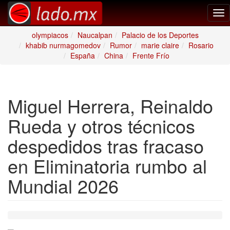
Tog
nav
olympiacos
Naucalpan
Palacio de los Deportes
khabib nurmagomedov
Rumor
marie claire
Rosario
España
China
Frente Frío
Miguel Herrera, Reinaldo
Rueda y otros técnicos
despedidos tras fracaso
en Eliminatoria rumbo al
Mundial 2026