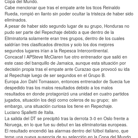
Copa del Mundo.
Cabe mencionar que tras el empate ante los ticos Reinaldo
Rueda, rompió en llanto sin poder ocultar la tristeza de haber sido
eliminados.
A pesar de haber sido segundo lugar de su grupo, Honduras no
pudo ser parte del Repechaje debido a que dentro de la
Eliminatoria solamente eran tres grupos, dentro de los cuales
saldrían tres clasificados directos y solo los dos mejores
segundos lugares irían a la Repesca Intercontinental.
Concacaf l APSteve McClaren fue otro entrenador que salió en
este caso del banquillo de Jamaica, aunque esta situación por
decisión propia tras el empate ante Curazao que provocó su ida
al Repechaje luego de ser segundos en el Grupo B.
Europa Jon Dahl Tomasson, entonces entrenador de Suecia fue
despedido tras los malos resultados debido a los malos
resultados en donde protagonizó una unidad en cuatro partidos
jugados, situación los dejó como coleros de su grupo; sin
embargo, una situación curiosa los tiene en Repechaje.
Luciano Spalletti de Italia.
La salida del DT se precipitó tras la derrota 3-0 en Oslo frente a
Noruega, en lo que fue su debut en las eliminatorias europeas.
El resultado encendió las alarmas dentro del fútbol italiano, que
teme una nueva ausencia de su selección en la Copa del Mundo,