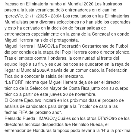
fracaso en Eliminatoria rumbo al Mundial 2026 Los frustrados
pases a la justa veraniega dejó entrenadores en el camino
rperezVie, 21/11/2025 - 23:04 Los resultados en las Eliminatorias
Mundialistas para diversas selecciones no han sido los esperados
y esto ha derivado en la decisión de forzar salidas de
entrenadores especialmente en la zona de la Concacaf en donde
Miguel Herrera ha sido el protagonista.
Miguel Herrera l IMAGO7La Federación Costarricense de Futbol
dio por concluida la etapa del Piojo Herrera como director técnico.
Tras el empate contra Honduras, la continuidad al frente del
equipo llegó a su fin, y es que los ticos se quedaron en la raya de
llegar al Mundial 2026A través de un comunicado, la Federación
Tica dio a conocer la salida del mexicano.
"La FCRF informa que Miguel Herrera deja de ser el director
técnico de la Selección Mayor de Costa Rica junto con su cuerpo
técnico a partir de este jueves 20 de noviembre.
El Comité Ejecutivo iniciará en los próximos días el proceso de
análisis de candidatos para dirigir a la Tricolor de cara a las
fechas FIFA del próximo año".
Reinaldo Rueda l IMAGO7¿Cuáles son los otros DT’s?Otro de los
directores técnicos despedidos fue Reinaldo Rueda, el
entrenador de Honduras tampoco pudo llevar a la ‘H’ a la próxima