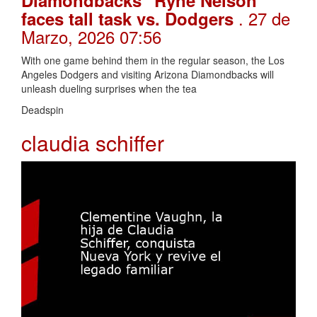
Diamondbacks" Ryne Nelson
. 27 de
faces tall task vs. Dodgers
Marzo, 2026 07:56
With one game behind them in the regular season, the Los
Angeles Dodgers and visiting Arizona Diamondbacks will
unleash dueling surprises when the tea
Deadspin
claudia schiffer