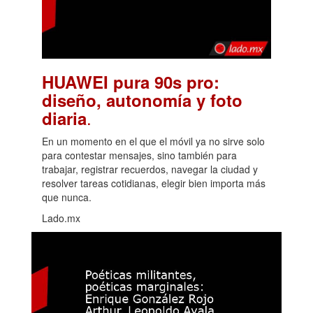
HUAWEI pura 90s pro:
diseño, autonomía y foto
.
diaria
En un momento en el que el móvil ya no sirve solo
para contestar mensajes, sino también para
trabajar, registrar recuerdos, navegar la ciudad y
resolver tareas cotidianas, elegir bien importa más
que nunca.
Lado.mx