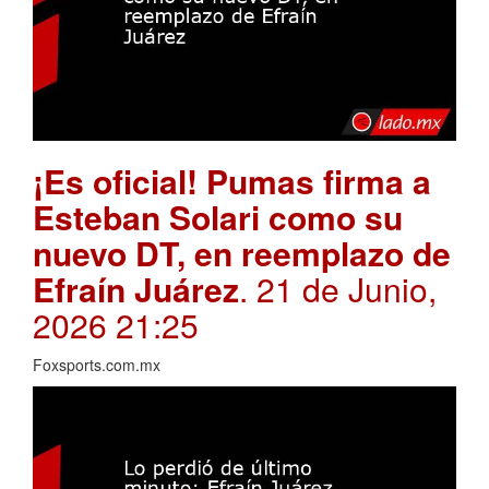
¡Es oficial! Pumas firma a
Esteban Solari como su
nuevo DT, en reemplazo de
Efraín Juárez
. 21 de Junio,
2026 21:25
Foxsports.com.mx