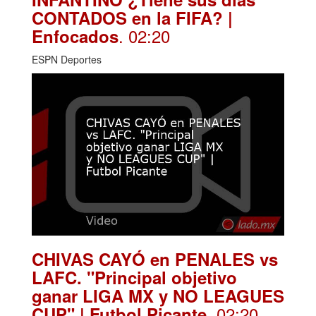
CONTADOS en la FIFA? |
. 02:20
Enfocados
ESPN Deportes
CHIVAS CAYÓ en PENALES vs
LAFC. "Principal objetivo
ganar LIGA MX y NO LEAGUES
. 02:20
CUP" | Futbol Picante