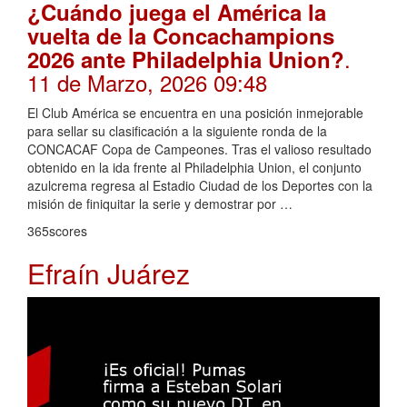
¿Cuándo juega el América la
vuelta de la Concachampions
.
2026 ante Philadelphia Union?
11 de Marzo, 2026 09:48
El Club América se encuentra en una posición inmejorable
para sellar su clasificación a la siguiente ronda de la
CONCACAF Copa de Campeones. Tras el valioso resultado
obtenido en la ida frente al Philadelphia Union, el conjunto
azulcrema regresa al Estadio Ciudad de los Deportes con la
misión de finiquitar la serie y demostrar por …
365scores
Efraín Juárez