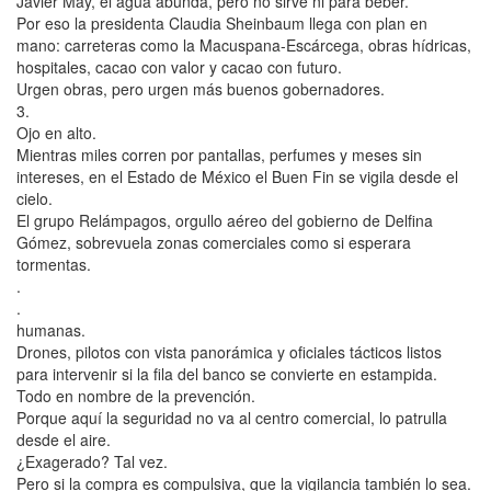
Javier May, el agua abunda, pero no sirve ni para beber.
Por eso la presidenta Claudia Sheinbaum llega con plan en
mano: carreteras como la Macuspana-Escárcega, obras hídricas,
hospitales, cacao con valor y cacao con futuro.
Urgen obras, pero urgen más buenos gobernadores.
3.
Ojo en alto.
Mientras miles corren por pantallas, perfumes y meses sin
intereses, en el Estado de México el Buen Fin se vigila desde el
cielo.
El grupo Relámpagos, orgullo aéreo del gobierno de Delfina
Gómez, sobrevuela zonas comerciales como si esperara
tormentas.
.
.
humanas.
Drones, pilotos con vista panorámica y oficiales tácticos listos
para intervenir si la fila del banco se convierte en estampida.
Todo en nombre de la prevención.
Porque aquí la seguridad no va al centro comercial, lo patrulla
desde el aire.
¿Exagerado? Tal vez.
Pero si la compra es compulsiva, que la vigilancia también lo sea.