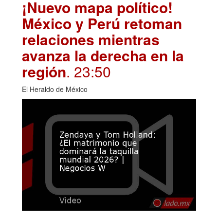
¡Nuevo mapa político!
México y Perú retoman
relaciones mientras
avanza la derecha en la
región
. 23:50
El Heraldo de México