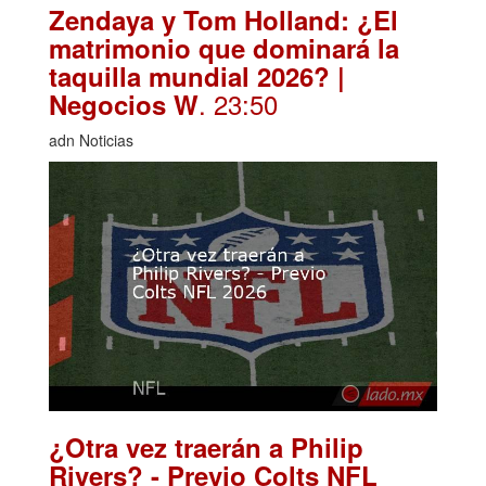
Zendaya y Tom Holland: ¿El
matrimonio que dominará la
taquilla mundial 2026? |
. 23:50
Negocios W
adn Noticias
¿Otra vez traerán a Philip
Rivers? - Previo Colts NFL