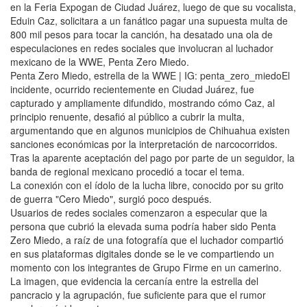
en la Feria Expogan de Ciudad Juárez, luego de que su vocalista,
Eduin Caz, solicitara a un fanático pagar una supuesta multa de
800 mil pesos para tocar la canción, ha desatado una ola de
especulaciones en redes sociales que involucran al luchador
mexicano de la WWE, Penta Zero Miedo.
Penta Zero Miedo, estrella de la WWE | IG: penta_zero_miedoEl
incidente, ocurrido recientemente en Ciudad Juárez, fue
capturado y ampliamente difundido, mostrando cómo Caz, al
principio renuente, desafió al público a cubrir la multa,
argumentando que en algunos municipios de Chihuahua existen
sanciones económicas por la interpretación de narcocorridos.
Tras la aparente aceptación del pago por parte de un seguidor, la
banda de regional mexicano procedió a tocar el tema.
La conexión con el ídolo de la lucha libre, conocido por su grito
de guerra "Cero Miedo", surgió poco después.
Usuarios de redes sociales comenzaron a especular que la
persona que cubrió la elevada suma podría haber sido Penta
Zero Miedo, a raíz de una fotografía que el luchador compartió
en sus plataformas digitales donde se le ve compartiendo un
momento con los integrantes de Grupo Firme en un camerino.
La imagen, que evidencia la cercanía entre la estrella del
pancracio y la agrupación, fue suficiente para que el rumor