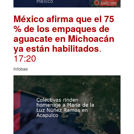
México afirma que el 75
% de los empaques de
aguacate en Michoacán
ya están habilitados
.
17:20
Infobae