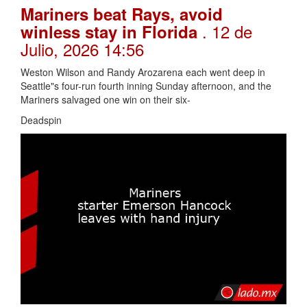
Mariners beat Rays, avoid
. 12 de
winless stay in Florida
Julio, 2026 14:56
Weston Wilson and Randy Arozarena each went deep in
Seattle"s four-run fourth inning Sunday afternoon, and the
Mariners salvaged one win on their six-
Deadspin