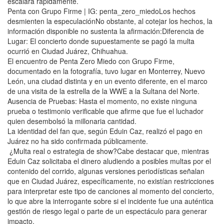
escalara rápidamente.
Penta con Grupo Firme | IG: penta_zero_miedoLos hechos
desmienten la especulaciónNo obstante, al cotejar los hechos, la
información disponible no sustenta la afirmación:Diferencia de
Lugar: El concierto donde supuestamente se pagó la multa
ocurrió en Ciudad Juárez, Chihuahua.
El encuentro de Penta Zero Miedo con Grupo Firme,
documentado en la fotografía, tuvo lugar en Monterrey, Nuevo
León, una ciudad distinta y en un evento diferente, en el marco
de una visita de la estrella de la WWE a la Sultana del Norte.
Ausencia de Pruebas: Hasta el momento, no existe ninguna
prueba o testimonio verificable que afirme que fue el luchador
quien desembolsó la millonaria cantidad.
La identidad del fan que, según Eduin Caz, realizó el pago en
Juárez no ha sido confirmada públicamente.
¿Multa real o estrategia de show?Cabe destacar que, mientras
Eduin Caz solicitaba el dinero aludiendo a posibles multas por el
contenido del corrido, algunas versiones periodísticas señalan
que en Ciudad Juárez, específicamente, no existían restricciones
para interpretar este tipo de canciones al momento del concierto,
lo que abre la interrogante sobre si el incidente fue una auténtica
gestión de riesgo legal o parte de un espectáculo para generar
impacto.