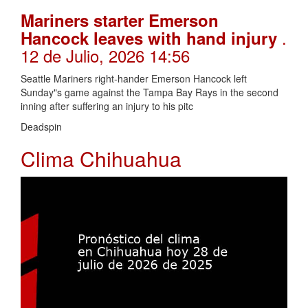
Mariners starter Emerson
.
Hancock leaves with hand injury
12 de Julio, 2026 14:56
Seattle Mariners right-hander Emerson Hancock left
Sunday"s game against the Tampa Bay Rays in the second
inning after suffering an injury to his pitc
Deadspin
Clima Chihuahua