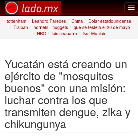
Tog
nav
tottenham
Leandro Paredes
China
Dólar estadounidense
Tlalpan
hornets - nuggets
que se festeja el 20 de mayo
HBO
luis chaparro
Iker Muniain
Yucatán está creando un
ejército de "mosquitos
buenos" con una misión:
luchar contra los que
transmiten dengue, zika y
chikungunya