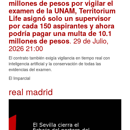
millones de pesos por vigilar el
examen de la UNAM, Territorium
Life asignó solo un supervisor
por cada 150 aspirantes y ahora
podría pagar una multa de 10.1
. 29 de Julio,
millones de pesos
2026 21:00
El contrato también exigía vigilancia en tiempo real con
inteligencia artificial y la conservación de todas las
evidencias del examen.
El Imparcial
real madrid