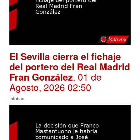
El Sevilla cierra el fichaje
del portero del Real Madrid
Fran González
. 01 de
Agosto, 2026 02:50
Infobae