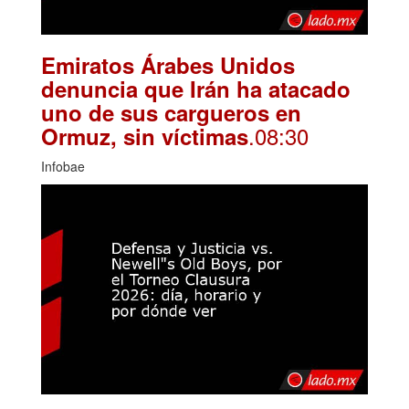
Emiratos Árabes Unidos
denuncia que Irán ha atacado
uno de sus cargueros en
.08:30
Ormuz, sin víctimas
Infobae