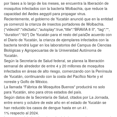
por fases a lo largo de los meses, se encuentra la liberación de
mosquitos infectados con la bacteria Wolbachia, que reduce la
capacidad del Aedes aegypti para propagar virus.
Recientemente, el gobierno de Yucatán anunció que en la entidad
ya comenzó la crianza de insectos portadores de Wolbachia.
{"videoId":"x9s3a6u","autoplay":true,"title":"BRAVIA 8 II", "tag":"",
"duration":"60"} De Yucatán para el resto del paísDe acuerdo con
el Diario de Yucatán, la crianza de ejemplares infectados con la
bacteria tendrá lugar en los laboratorios del Campus de Ciencias
Biológicas y Agropecuarias de la Universidad Autónoma de
Yucatán.
Según la Secretaría de Salud federal, se planea la liberación
semanal de alrededor de entre 4 y 20 millones de mosquitos
infectados en áreas de alto riesgo, comenzando con la Península
de Yucatán, continuando con la costa del Pacífico Norte y el
noreste y Golfo de México.
La llamada "Fábrica de Mosquitos Buenos" producirá no solo
para Yucatán, sino para otros estados del país.
Según datos de la Secretaría de Salud, citados por La Jornada,
entre enero y octubre de este año en el estado de Yucatán se
han reducido los casos de dengue hasta en un 41.
1% respecto al 2024.