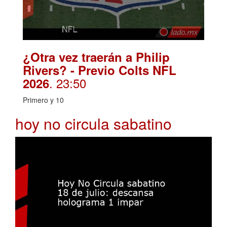
¿Otra vez traerán a Philip
Rivers? - Previo Colts NFL
. 23:50
2026
Primero y 10
hoy no circula sabatino