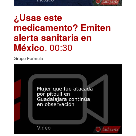
¿Usas este
medicamento? Emiten
alerta sanitaria en
México
. 00:30
Grupo Fórmula