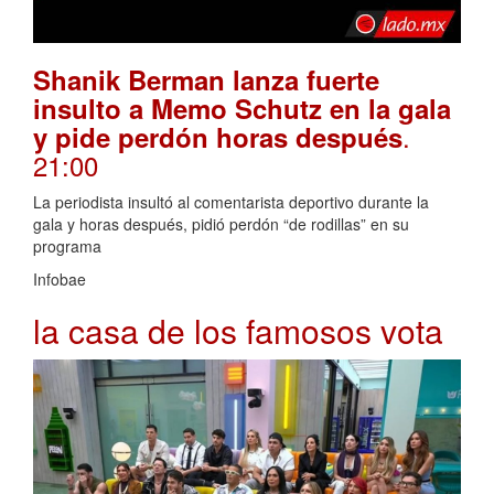
Shanik Berman lanza fuerte
insulto a Memo Schutz en la gala
.
y pide perdón horas después
21:00
La periodista insultó al comentarista deportivo durante la
gala y horas después, pidió perdón “de rodillas” en su
programa
Infobae
la casa de los famosos vota