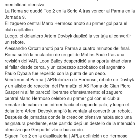
mentalidad ofensiva.
La Roma se quedó Top 2 en la Serie A tras vencer al Parma en la
Jornada 9.
El zaguero central Mario Hermoso anotó su primer gol para el
club capitalino.
Luego, el delantero Artem Dovbyk duplicó la ventaja al convertir
un rebote.
Alessandro Circati anotó para Parma a cuatro minutos del final.
Roma sufrió la anulación de un gol de Matías Soule tras una
revisión del VAR, Leon Bailey desperdició una oportunidad clara
al fallar desde cerca, y un cabezazo acrobático del argentino
Paulo Dybala fue repelido con la punta de un dedo.
Vencieron al Parma | APGolorazo de Hermoso, rebote de Dovbyk
y un atisbo de reacción del ParmaEn el AS Roma de Gian Piero
Gasperini al fin pareció liberarse ofensivamente: el zaguero
central Mario Hermoso celebró su primer gol con el club al
rematar de cabeza un córner hacia el segundo palo, y luego el
delantero Artem Dovbyk amplió la ventaja al convertir un rebote.
Después de jornadas donde la creación ofensiva había sido una
asignatura pendiente, este partido dejó un destello de la intención
ofensiva que Gasperini viene buscando.
Siguen Top 2 en la clasificatoria | APLa definición de Hermoso