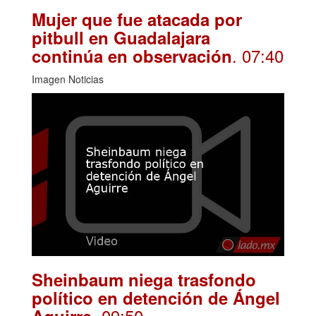
Mujer que fue atacada por
pitbull en Guadalajara
. 07:40
continúa en observación
Imagen Noticias
Sheinbaum niega trasfondo
político en detención de Ángel
. 09:50
Aguirre