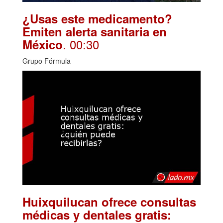
¿Usas este medicamento?
Emiten alerta sanitaria en
. 00:30
México
Grupo Fórmula
Huixquilucan ofrece consultas
médicas y dentales gratis: