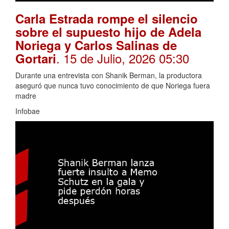
Carla Estrada rompe el silencio
sobre el supuesto hijo de Adela
Noriega y Carlos Salinas de
. 15 de Julio, 2026 05:30
Gortari
Durante una entrevista con Shanik Berman, la productora
aseguró que nunca tuvo conocimiento de que Noriega fuera
madre
Infobae