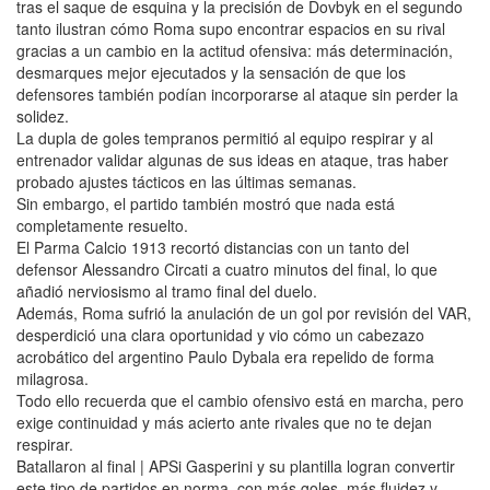
tras el saque de esquina y la precisión de Dovbyk en el segundo
tanto ilustran cómo Roma supo encontrar espacios en su rival
gracias a un cambio en la actitud ofensiva: más determinación,
desmarques mejor ejecutados y la sensación de que los
defensores también podían incorporarse al ataque sin perder la
solidez.
La dupla de goles tempranos permitió al equipo respirar y al
entrenador validar algunas de sus ideas en ataque, tras haber
probado ajustes tácticos en las últimas semanas.
Sin embargo, el partido también mostró que nada está
completamente resuelto.
El Parma Calcio 1913 recortó distancias con un tanto del
defensor Alessandro Circati a cuatro minutos del final, lo que
añadió nerviosismo al tramo final del duelo.
Además, Roma sufrió la anulación de un gol por revisión del VAR,
desperdició una clara oportunidad y vio cómo un cabezazo
acrobático del argentino Paulo Dybala era repelido de forma
milagrosa.
Todo ello recuerda que el cambio ofensivo está en marcha, pero
exige continuidad y más acierto ante rivales que no te dejan
respirar.
Batallaron al final | APSi Gasperini y su plantilla logran convertir
este tipo de partidos en norma, con más goles, más fluidez y