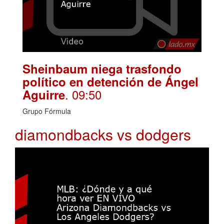
Sheinbaum niega trasfondo
político en detención de Ángel
. 09:50
Aguirre
Grupo Fórmula
diamondbacks vs dodgers