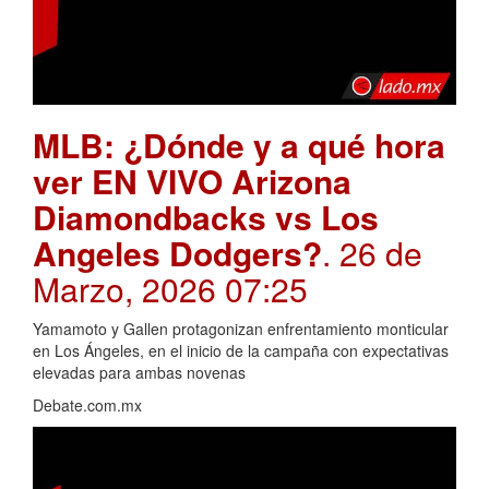
MLB: ¿Dónde y a qué hora
ver EN VIVO Arizona
Diamondbacks vs Los
Angeles Dodgers?
. 26 de
Marzo, 2026 07:25
Yamamoto y Gallen protagonizan enfrentamiento monticular
en Los Ángeles, en el inicio de la campaña con expectativas
elevadas para ambas novenas
Debate.com.mx