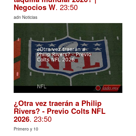
. 23:50
Negocios W
adn Noticias
¿Otra vez traerán a Philip
Rivers? - Previo Colts NFL
. 23:50
2026
Primero y 10