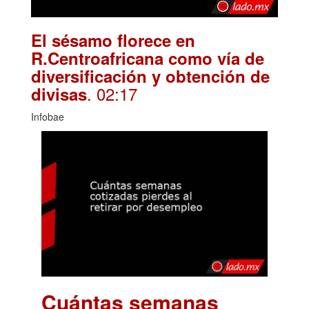
El sésamo florece en
R.Centroafricana como vía de
diversificación y obtención de
. 02:17
divisas
Infobae
Cuántas semanas