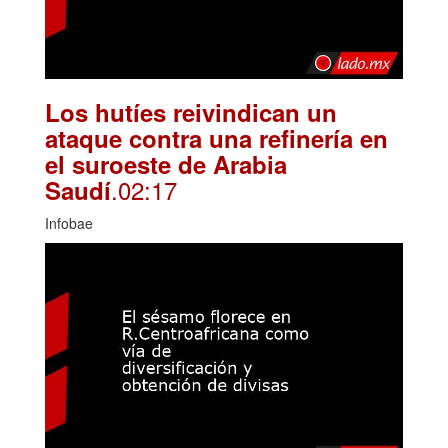
Los hutíes reivindican un
ataque contra una refinería en
el suroeste de Arabia
.02:17
Saudí
Infobae