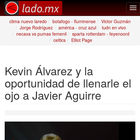
Tog
nav
clima nuevo laredo
botafogo - fluminense
Victor Guzmán
Jorge Rodríguez
américa - cruz azul
tudn en vivo
necaxa vs pumas femenil
sparta rotterdam - feyenoord
celtics
Elliot Page
Kevin Álvarez y la
oportunidad de llenarle el
ojo a Javier Aguirre