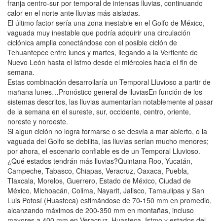
franja centro-sur por temporal de intensas lluvias, continuando
calor en el norte ante lluvias más aisladas.
El último factor sería una zona inestable en el Golfo de México,
vaguada muy inestable que podría adquirir una circulación
ciclónica amplia conectándose con el posible ciclón de
Tehuantepec entre lunes y martes, llegando a la Vertiente de
Nuevo León hasta el Istmo desde el miércoles hacia el fin de
semana.
Estas combinación desarrollaría un Temporal Lluvioso a partir de
mañana lunes…Pronóstico general de lluviasEn función de los
sistemas descritos, las lluvias aumentarían notablemente al pasar
de la semana en el sureste, sur, occidente, centro, oriente,
noreste y noroeste.
Si algun ciclón no logra formarse o se desvía a mar abierto, o la
vaguada del Golfo se debilita, las lluvias serían mucho menores;
por ahora, el escenario confiable es de un Temporal Lluvioso.
¿Qué estados tendrán más lluvias?Quintana Roo, Yucatán,
Campeche, Tabasco, Chiapas, Veracruz, Oaxaca, Puebla,
Tlaxcala, Morelos, Guerrero, Estado de México, Ciudad de
México, Michoacán, Colima, Nayarit, Jalisco, Tamaulipas y San
Luis Potosí (Huasteca) estimándose de 70-150 mm en promedio,
alcanzando máximos de 200-350 mm en montañas, incluso
mayores a 400 mm en Veracruz, Huasteca, Istmo y estados del