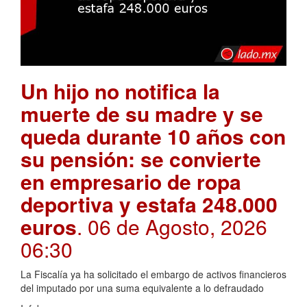
Un hijo no notifica la
muerte de su madre y se
queda durante 10 años con
su pensión: se convierte
en empresario de ropa
deportiva y estafa 248.000
euros
. 06 de Agosto, 2026
06:30
La Fiscalía ya ha solicitado el embargo de activos financieros
del imputado por una suma equivalente a lo defraudado