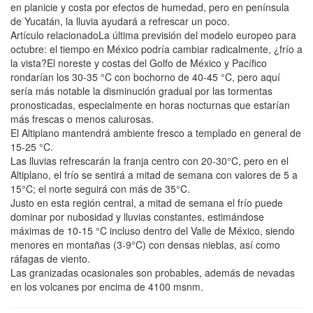
en planicie y costa por efectos de humedad, pero en península
de Yucatán, la lluvia ayudará a refrescar un poco.
Artículo relacionadoLa última previsión del modelo europeo para
octubre: el tiempo en México podría cambiar radicalmente, ¿frío a
la vista?El noreste y costas del Golfo de México y Pacífico
rondarían los 30-35 °C con bochorno de 40-45 °C, pero aquí
sería más notable la disminución gradual por las tormentas
pronosticadas, especialmente en horas nocturnas que estarían
más frescas o menos calurosas.
El Altiplano mantendrá ambiente fresco a templado en general de
15-25 °C.
Las lluvias refrescarán la franja centro con 20-30°C, pero en el
Altiplano, el frío se sentirá a mitad de semana con valores de 5 a
15°C; el norte seguirá con más de 35°C.
Justo en esta región central, a mitad de semana el frío puede
dominar por nubosidad y lluvias constantes, estimándose
máximas de 10-15 °C incluso dentro del Valle de México, siendo
menores en montañas (3-9°C) con densas nieblas, así como
ráfagas de viento.
Las granizadas ocasionales son probables, además de nevadas
en los volcanes por encima de 4100 msnm.