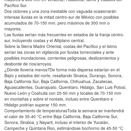
Pacífico Sur.
Dos ciclones y una zona inestable con vaguada ocasionarán
intensas lluvias en la mitad centro-sur de México con posibles
acumulados de 70-150 mm, pero máximos de 300 mm o
mayores.
Las lluvias serían más frecuentes en estados de la franja centro-
sur, incluyendo costas y el Altiplano central.
Sobre la Sierra Madre Oriental, costas del Pacífico y el Istmo
serían las zonas en vigilancia por lluvias torrenciales y ante
posibles inundaciones, corrientes peligrosas, deslizamientos y
desborde de ríos/arroyos.
¿Dónde llovería menos?De forma más dispersa estarían en el
Bajío y estados del norte, resaltando Sinaloa, Durango, Sonora,
Baja California Sur, Baja California, Chihuahua, Zacatecas,
Aguascalientes, Guanajuato, Querétaro, Hidalgo, San Luis Potosí,
Nuevo León y Coahuila con 20-50 mm y locales de 70-150 mm
en montañas y sobre el noreste, incluso entre Querétaro e
Hidalgo podrían superar 150 mm.
Comportamiento de temperaturasToda la semana se mantendrá
el calor de 35-40 °C entre Baja California, Baja California Sur,
Sonora, Sinaloa, y Nayarit, incluso el interior de Yucatán,
Campeche y Quintana Roo, estimándose bochorno de 45-50 °C