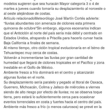
modelos sugieren que sea huracán Mayor categoría 3 o 4 de
martes a jueves cuando tomaría su desplazamiento al noroeste o
al oeste alejándose de costas.
Artículo relacionadoMeteorólogo José Martín Cortés advierte:
“lluvias abundantes con amenaza de ciclones esta primera
quincena de octubre"Sin embargo, algunos escenarios indican
que el Anticiclón al norte del país sería más débil y centrado en
Estados Unidos, atrapando a Priscilla para hacerlo curvar hacia
Baja California a finales de semana.
Al mismo tiempo, otro ciclón tropical evolucionaría en el Istmo de
Tehuantepec muy cerca de costas.
Volverán a incrementarse las lluvias por gran cantidad de
humedad que llegará de ciclones tropicales en el Pacífico y zona
inestable en el Golfo de México.
Ambiente fresco a frío dominará en el centro y alcanzarán
algunas lluvias en el norte.
Su desplazamiento sería paralelo y pegado al litoral de Oaxaca,
Guerrero, Michoacán, Colima y Jalisco de miércoles a viernes
siendo de alto riesgo por efecto de lluvias; no se observa toque
tierra, pero estará lo suficientemente cerca para ocasionar
eventos torrenciales en costa y fuertes hacia el centro del país.
Ambiente más fresco a frío (o menos calurosos) se prevé en la