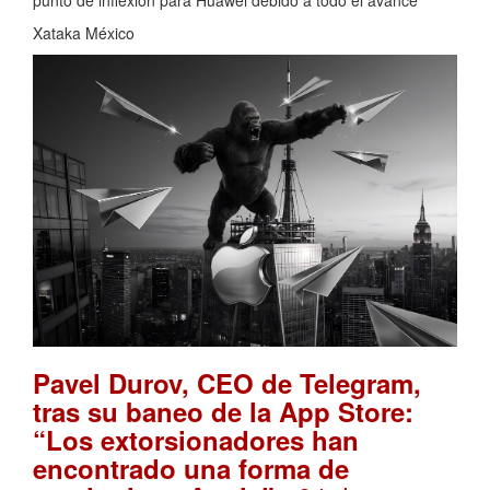
punto de inflexión para Huawei debido a todo el avance
Xataka México
Pavel Durov, CEO de Telegram,
tras su baneo de la App Store:
“Los extorsionadores han
encontrado una forma de