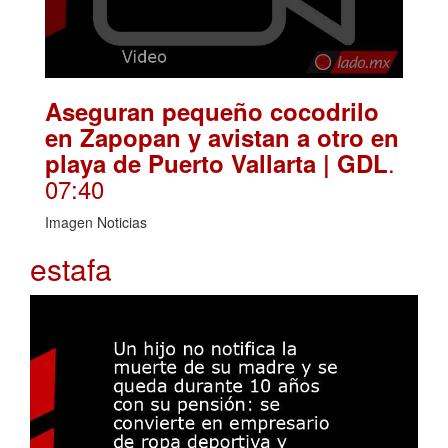
Aseguran pequeño cocodrilo
en Zapopan y avistan a otro en
.
playa de Puerto Vallarta | GDL
07:40
Imagen Noticias
estafa