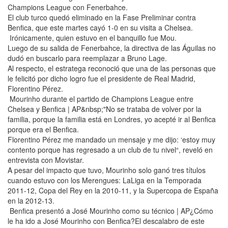
Champions League con Fenerbahce.
El club turco quedó eliminado en la Fase Preliminar contra
Benfica, que este martes cayó 1-0 en su visita a Chelsea.
Irónicamente, quien estuvo en el banquillo fue Mou.
Luego de su salida de Fenerbahce, la directiva de las Águilas no
dudó en buscarlo para reemplazar a Bruno Lage.
Al respecto, el estratega reconoció que una de las personas que
le felicitó por dicho logro fue el presidente de Real Madrid,
Florentino Pérez.
Mourinho durante el partido de Champions League entre
Chelsea y Benfica | AP&nbsp;"No se trataba de volver por la
familia, porque la familia está en Londres, yo acepté ir al Benfica
porque era el Benfica.
Florentino Pérez me mandado un mensaje y me dijo: ‘estoy muy
contento porque has regresado a un club de tu nivel“, reveló en
entrevista con Movistar.
A pesar del impacto que tuvo, Mourinho solo ganó tres títulos
cuando estuvo con los Merengues: LaLiga en la Temporada
2011-12, Copa del Rey en la 2010-11, y la Supercopa de España
en la 2012-13.
Benfica presentó a José Mourinho como su técnico | AP¿Cómo
le ha ido a José Mourinho con Benfica?El descalabro de este