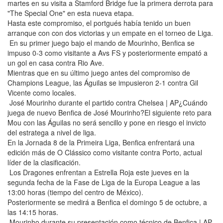
martes en su visita a Stamford Bridge fue la primera derrota para
"The Special One" en esta nueva etapa.
Hasta este compromiso, el portgués había tenido un buen
arranque con con dos victorias y un empate en el torneo de Liga.
En su primer juego bajo el mando de Mourinho, Benfica se
impuso 0-3 como visitante a Avs FS y posteriormente empató a
un gol en casa contra Rio Ave.
Mientras que en su último juego antes del compromiso de
Champions League, las Águilas se impusieron 2-1 contra Gil
Vicente como locales.
José Mourinho durante el partido contra Chelsea | AP¿Cuándo
juega de nuevo Benfica de José Mourinho?El siguiente reto para
Mou con las Águilas no será sencillo y pone en riesgo el invicto
del estratega a nivel de liga.
En la Jornada 8 de la Primeira Liga, Benfica enfrentará una
edición más de O Clássico como visitante contra Porto, actual
líder de la clasificación.
Los Dragones enfrentan a Estrella Roja este jueves en la
segunda fecha de la Fase de Liga de la Europa League a las
13:00 horas (tiempo del centro de México).
Posteriormente se medirá a Benfica el domingo 5 de octubre, a
las 14:15 horas.
Mourinho durante su presentación como técnico de Benfica | AP