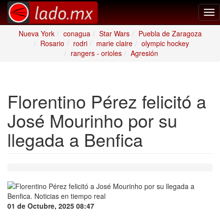
Tog
nav
Nueva York
conagua
Star Wars
Puebla de Zaragoza
Rosario
rodri
marie claire
olympic hockey
rangers - orioles
Agresión
Florentino Pérez felicitó a
José Mourinho por su
llegada a Benfica
01 de Octubre, 2025 08:47