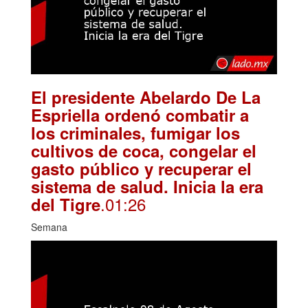
El presidente Abelardo De La
Espriella ordenó combatir a
los criminales, fumigar los
cultivos de coca, congelar el
gasto público y recuperar el
sistema de salud. Inicia la era
.01:26
del Tigre
Semana