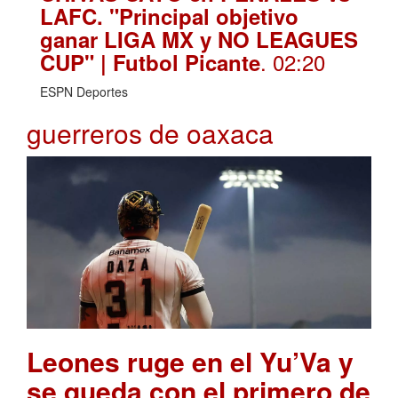
LAFC. "Principal objetivo
ganar LIGA MX y NO LEAGUES
. 02:20
CUP" | Futbol Picante
ESPN Deportes
guerreros de oaxaca
Leones ruge en el Yu’Va y
se queda con el primero de