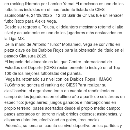
en ranking liderado por Lamine Yamal El mexicano es uno de los
futbolistas incluidos en el más reciente listado de CIES
aspindolaMié, 24/09/2025 - 12:33 Salir de Chivas fue un renacer
futbolístico para Alexis Vega.
Desde su regreso a Toluca, el delantero mexicano retomó el alto
nivel y actualmente es uno de los jugadores más destacados en
la Liga MX.
De la mano de Antonio "Turco" Mohamed, Vega se convirtió en
pieza clave de los Diablos Rojos para la obtención del título en el
pasado Clausura 2025.
El impacto del atacante es tal, que Centro Internacional de
Estudios del Deporte (CIES) recientemente lo incluyó en el Top
100 de los mejores futbolistas del planeta.
Vega ha retomado su nivel con los Diablos Rojos | IMAGO
7¿Cómo se genera el ranking de CIES?Para realizar su
clasificación, el organismo toma en cuenta el rendimiento en
campo de los jugadores en el último año a partir de seis áreas en
específico: juego aéreo; juegos ganados e intercepciones en
propio terreno; pases acertados desde el propio medio campo;
pases acertados en terreno rival; dribles exitosos; asistencias, y
disparos (intentos, efectividad en goles, frecuencia).
Además, se toma en cuenta su nivel deportivo en los partidos y