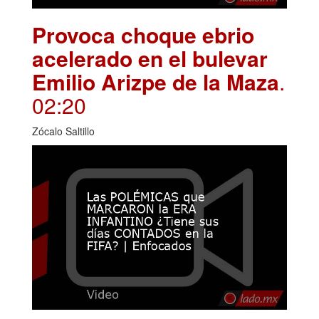
Provoca choque ebrio
acelerado en el bulevar
Emilio Arizpe de la Maza
.
02:20
Zócalo Saltillo