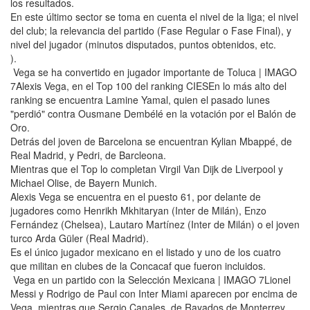
los resultados.
En este último sector se toma en cuenta el nivel de la liga; el nivel
del club; la relevancia del partido (Fase Regular o Fase Final), y
nivel del jugador (minutos disputados, puntos obtenidos, etc.
).
Vega se ha convertido en jugador importante de Toluca | IMAGO
7Alexis Vega, en el Top 100 del ranking CIESEn lo más alto del
ranking se encuentra Lamine Yamal, quien el pasado lunes
"perdió" contra Ousmane Dembélé en la votación por el Balón de
Oro.
Detrás del joven de Barcelona se encuentran Kylian Mbappé, de
Real Madrid, y Pedri, de Barcleona.
Mientras que el Top lo completan Virgil Van Dijk de Liverpool y
Michael Olise, de Bayern Munich.
Alexis Vega se encuentra en el puesto 61, por delante de
jugadores como Henrikh Mkhitaryan (Inter de Milán), Enzo
Fernández (Chelsea), Lautaro Martínez (Inter de Milán) o el joven
turco Arda Güler (Real Madrid).
Es el único jugador mexicano en el listado y uno de los cuatro
que militan en clubes de la Concacaf que fueron incluidos.
Vega en un partido con la Selección Mexicana | IMAGO 7Lionel
Messi y Rodrigo de Paul con Inter Miami aparecen por encima de
Vega, mientras que Sergio Canales, de Rayados de Monterrey,