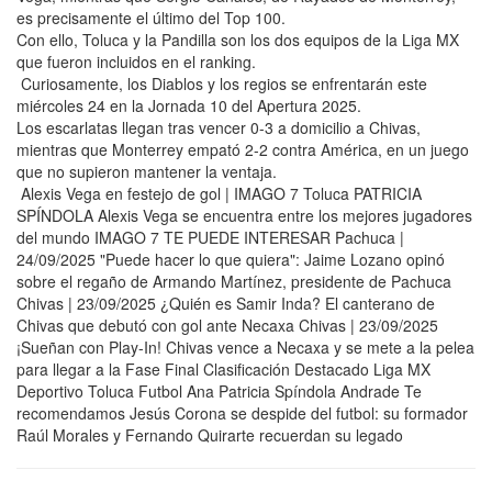
es precisamente el último del Top 100.
Con ello, Toluca y la Pandilla son los dos equipos de la Liga MX
que fueron incluidos en el ranking.
Curiosamente, los Diablos y los regios se enfrentarán este
miércoles 24 en la Jornada 10 del Apertura 2025.
Los escarlatas llegan tras vencer 0-3 a domicilio a Chivas,
mientras que Monterrey empató 2-2 contra América, en un juego
que no supieron mantener la ventaja.
Alexis Vega en festejo de gol | IMAGO 7 Toluca PATRICIA
SPÍNDOLA Alexis Vega se encuentra entre los mejores jugadores
del mundo IMAGO 7 TE PUEDE INTERESAR Pachuca |
24/09/2025 "Puede hacer lo que quiera": Jaime Lozano opinó
sobre el regaño de Armando Martínez, presidente de Pachuca
Chivas | 23/09/2025 ¿Quién es Samir Inda? El canterano de
Chivas que debutó con gol ante Necaxa Chivas | 23/09/2025
¡Sueñan con Play-In! Chivas vence a Necaxa y se mete a la pelea
para llegar a la Fase Final Clasificación Destacado Liga MX
Deportivo Toluca Futbol Ana Patricia Spíndola Andrade Te
recomendamos Jesús Corona se despide del futbol: su formador
Raúl Morales y Fernando Quirarte recuerdan su legado