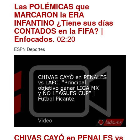
Las POLÉMICAS que
MARCARON la ERA
INFANTINO ¿Tiene sus días
CONTADOS en la FIFA? |
. 02:20
Enfocados
ESPN Deportes
CHIVAS CAYÓ en PENALES vs