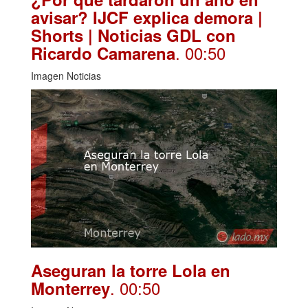
avisar? IJCF explica demora |
Shorts | Noticias GDL con
. 00:50
Ricardo Camarena
Imagen Noticias
Aseguran la torre Lola en
. 00:50
Monterrey