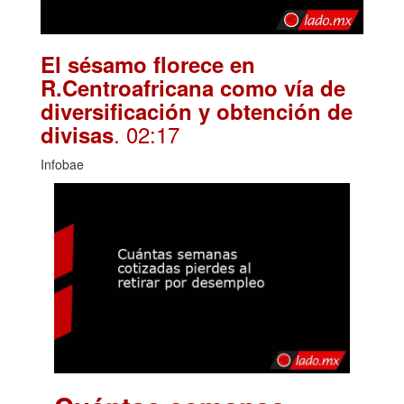
El sésamo florece en
R.Centroafricana como vía de
diversificación y obtención de
. 02:17
divisas
Infobae