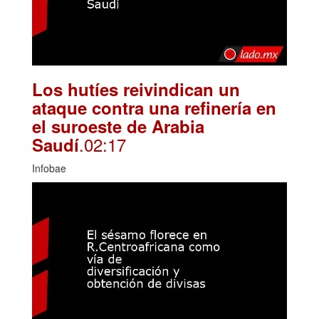
Los hutíes reivindican un
ataque contra una refinería en
el suroeste de Arabia
.02:17
Saudí
Infobae