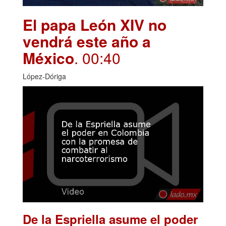
El papa León XIV no
vendrá este año a
México
. 00:40
López-Dóriga
De la Espriella asume el poder