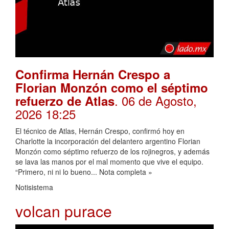
Confirma Hernán Crespo a
Florian Monzón como el séptimo
. 06 de Agosto,
refuerzo de Atlas
2026 18:25
El técnico de Atlas, Hernán Crespo, confirmó hoy en
Charlotte la incorporación del delantero argentino Florian
Monzón como séptimo refuerzo de los rojinegros, y además
se lava las manos por el mal momento que vive el equipo.
“Primero, ni ni lo bueno... Nota completa »
Notisistema
volcan purace