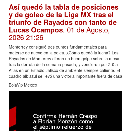
Así quedó la tabla de posiciones
y de goleo de la Liga MX tras el
triunfo de Rayados con tanto de
. 01 de Agosto,
Lucas Ocampos
2026 21:26
Monterrey consiguió tres puntos fundamentales para
meterse de nuevo en la pelea. ¿Cómo quedó la lucha? Los
Rayados de Monterrey dieron un buen golpe sobre la mesa
tras la derrota de la semana pasada, y vencieron por 2-0 a
Atlas en un Estadio Jalisco de ambiente siempre caliente. El
cuadro albiazul se llevó una victoria importante fuera de casa
BolaVip Mexico