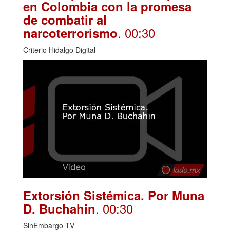
en Colombia con la promesa
de combatir al
. 00:30
narcoterrorismo
Criterio Hidalgo Digital
Extorsión Sistémica. Por Muna
. 00:30
D. Buchahin
SinEmbargo TV