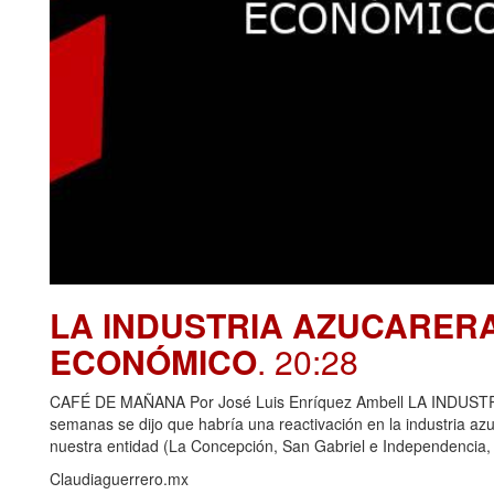
LA INDUSTRIA AZUCARER
ECONÓMICO
. 20:28
CAFÉ DE MAÑANA Por José Luis Enríquez Ambell LA IND
semanas se dijo que habría una reactivación en la industria azu
nuestra entidad (La Concepción, San Gabriel e Independencia,
Claudiaguerrero.mx