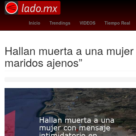
FIFA
playstation plus juegos
Ley Federal del Tra
Inicio
Trendings
VIDEOS
Tiempo Real
Hallan muerta a una mujer 
maridos ajenos”