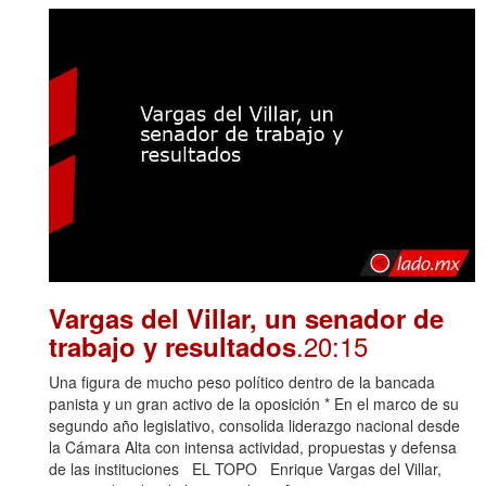
Vargas del Villar, un senador de
.20:15
trabajo y resultados
Una figura de mucho peso político dentro de la bancada
panista y un gran activo de la oposición * En el marco de su
segundo año legislativo, consolida liderazgo nacional desde
la Cámara Alta con intensa actividad, propuestas y defensa
de las instituciones EL TOPO Enrique Vargas del Villar,