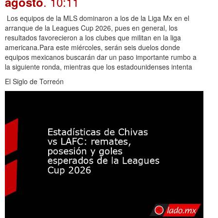
. 10:11
agosto
Los equipos de la MLS dominaron a los de la Liga Mx en el
arranque de la Leagues Cup 2026, pues en general, los
resultados favorecieron a los clubes que militan en la liga
americana.Para este miércoles, serán seis duelos donde
equipos mexicanos buscarán dar un paso importante rumbo a
la siguiente ronda, mientras que los estadounidenses intenta
El Siglo de Torreón