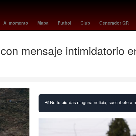
bajo
Lothar Matthäus
presupuesto
Danna Paola
pension biene
Al momento
Mapa
Futbol
Club
Generador QR
con mensaje intimidatorio e
📢 No te pierdas ninguna noticia, suscríbete a n