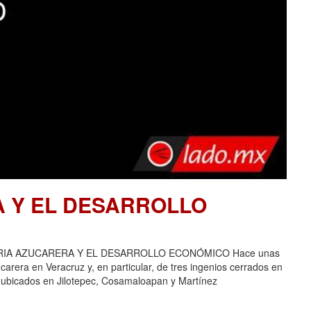
A Y EL DESARROLLO
USTRIA AZUCARERA Y EL DESARROLLO ECONÓMICO Hace unas
carera en Veracruz y, en particular, de tres ingenios cerrados en
 ubicados en Jilotepec, Cosamaloapan y Martínez