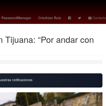
star calendario
kirk toronto
fede dorcaz
NASA
PasswordManager
Cristhian Ruiz
Contacto
n Tijuana: “Por andar con
uestras notificaciones