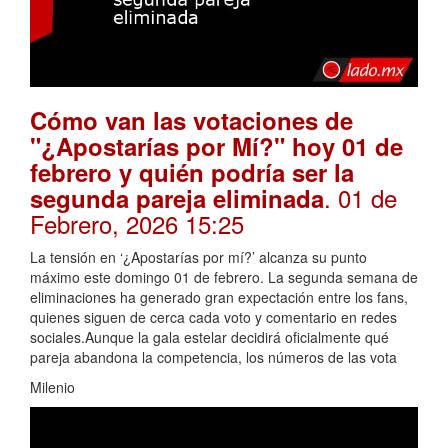
Cómo van las votaciones de
"¿Apostarías por Mí?" hoy 01 de
febrero y quién podría ser la
. 01 de
segunda pareja eliminada
Febrero, 2026 15:25
La tensión en ‘¿Apostarías por mí?’ alcanza su punto
máximo este domingo 01 de febrero. La segunda semana de
eliminaciones ha generado gran expectación entre los fans,
quienes siguen de cerca cada voto y comentario en redes
sociales.Aunque la gala estelar decidirá oficialmente qué
pareja abandona la competencia, los números de las vota
Milenio