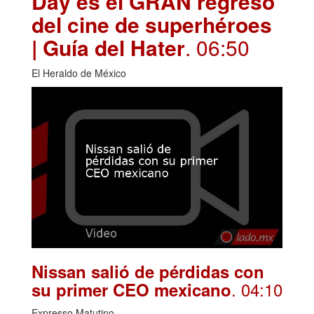
Day es el GRAN regreso
del cine de superhéroes
| Guía del Hater
. 06:50
El Heraldo de México
Nissan salió de pérdidas con
. 04:10
su primer CEO mexicano
Expresso Matutino