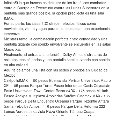
InfinitoSi lo que buscas es disfrutar de los frenéticos combates
entre el Cuerpo de Exterminio contra las Lunas Superiores en la
pantalla más grande posible, la opción predilecta es una sala
IMAX.
Por su parte, las salas 4DX ofrecen efectos físicos como
movimiento, viento y agua para quienes desean una experiencia
inmersiva.
Mientras tanto, la combinación perfecta entre comodidad y una
pantalla gigante con sonido envolvente se encuentra en las salas
Macro XE.
Finalmente, si entras a una función Dolby Atmos disfrutarás de
asientos más cómodos y una pantalla semi curveada con sonido
en alta calidad.
Aquí te dejamos una lista con las sedes y precios en Ciudad de
México.
CinépolisIMAX - 150 pesos Buenavista Perisur UniversidadMacro
XE - 105 pesos Parque Toreo Paseo Interlomas Oasis Coyoacán
Patio Universidad Town Center Rosario4DX - 175 pesos Mitikah
Paseo Acoxpa Multiplaza Arboledas Satélite CinemexIMAX - 165
pesos Parque Delta Encuentro Oceanía Parque Tezontle Antara
Santa FeDolby Atmos - 116 pesos Parque Delta Reforma 222
Lomas Verdes Lindavista Plaza Oriente Tláhuac Coapa