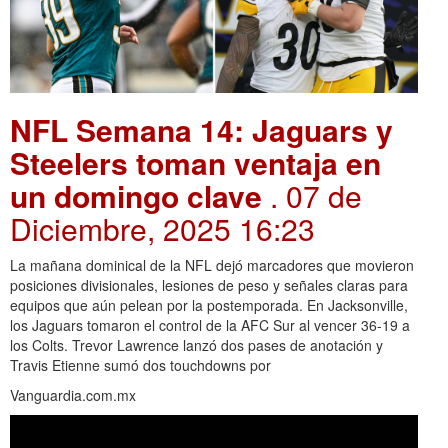
NFL Semana 14: Jaguars y
Steelers toman ventaja en
un domingo clave
. 07 de
Diciembre, 2025 16:23
La mañana dominical de la NFL dejó marcadores que movieron
posiciones divisionales, lesiones de peso y señales claras para
equipos que aún pelean por la postemporada. En Jacksonville,
los Jaguars tomaron el control de la AFC Sur al vencer 36-19 a
los Colts. Trevor Lawrence lanzó dos pases de anotación y
Travis Etienne sumó dos touchdowns por
Vanguardia.com.mx