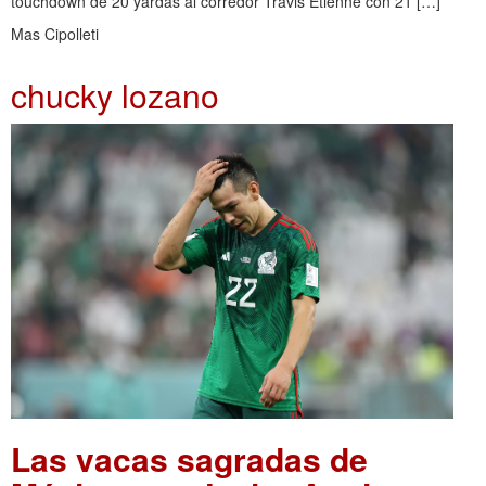
touchdown de 20 yardas al corredor Travis Etienne con 21 […]
Mas Cipolleti
chucky lozano
Las vacas sagradas de