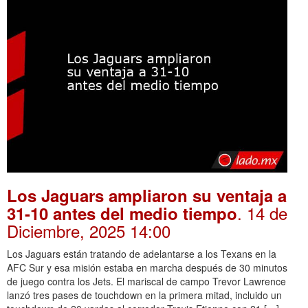
Los Jaguars ampliaron su ventaja a
. 14 de
31-10 antes del medio tiempo
Diciembre, 2025 14:00
Los Jaguars están tratando de adelantarse a los Texans en la
AFC Sur y esa misión estaba en marcha después de 30 minutos
de juego contra los Jets. El mariscal de campo Trevor Lawrence
lanzó tres pases de touchdown en la primera mitad, incluido un