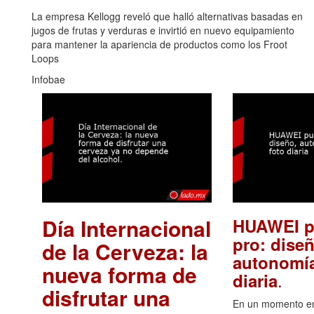
La empresa Kellogg reveló que halló alternativas basadas en
jugos de frutas y verduras e invirtió en nuevo equipamiento
para mantener la apariencia de productos como los Froot
Loops
Infobae
Día Internacional
HUAWEI p
pro: diseñ
de la Cerveza: la
autonomía
nueva forma de
.
diaria
disfrutar una
En un momento en 