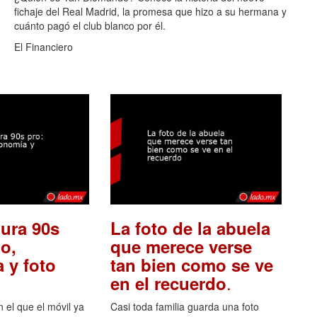
fichaje del Real Madrid, la promesa que hizo a su hermana y
cuánto pagó el club blanco por él.
El Financiero
ura 90s
La foto de la abuela
o,
que merece verse
 y foto
tan bien como se ve
.
en el recuerdo
el que el móvil ya
Casi toda familia guarda una foto