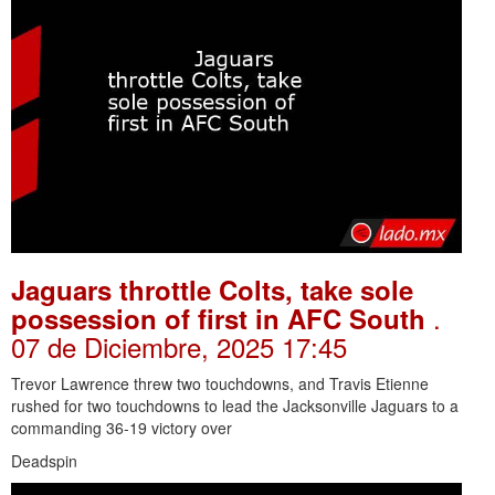
Jaguars throttle Colts, take sole
.
possession of first in AFC South
07 de Diciembre, 2025 17:45
Trevor Lawrence threw two touchdowns, and Travis Etienne
rushed for two touchdowns to lead the Jacksonville Jaguars to a
commanding 36-19 victory over
Deadspin