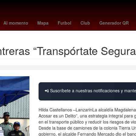
 seattle sounders
mujeres bienestar
estado 51
Sergio Canales
Al momento
Mapa
Futbol
Club
Generador QR
reras “Transpórtate Segura
📲 Suscríbete a nuestras notificaciones y mante
Hilda Castellanos –LanzarinLa alcaldía Magdalen
Acosar es un Delito”, una estrategia integral para
en el transporte público y reducir los riesgos de v
Desde la base de camiones de la colonia Tierra U
gobierno, el alcalde Fernando Mercado dio el bande