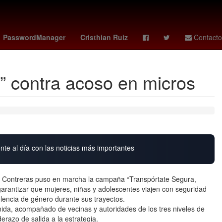
washington open
tabla general liga mx 2026
tarik skubal
PasswordManager
Cristhian Ruiz
Contacto
” contra acoso en micros
nte al día con las noticias más importantes
a Contreras puso en marcha la campaña “Transpórtate Segura,
 garantizar que mujeres, niñas y adolescentes viajen con seguridad
iolencia de género durante sus trayectos.
nida, acompañado de vecinas y autoridades de los tres niveles de
razo de salida a la estrategia.