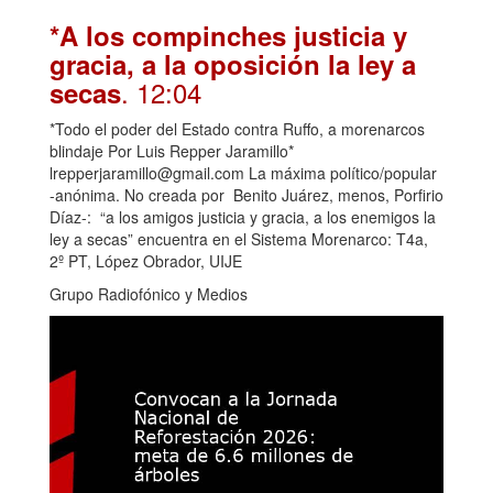
*A los compinches justicia y
gracia, a la oposición la ley a
. 12:04
secas
*Todo el poder del Estado contra Ruffo, a morenarcos
blindaje Por Luis Repper Jaramillo*
lrepperjaramillo@gmail.com La máxima político/popular
-anónima. No creada por Benito Juárez, menos, Porfirio
Díaz-: “a los amigos justicia y gracia, a los enemigos la
ley a secas” encuentra en el Sistema Morenarco: T4a,
2º PT, López Obrador, UIJE
Grupo Radiofónico y Medios