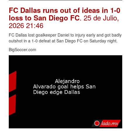
FC Dallas runs out of ideas in 1-0
. 25 de Julio,
loss to San Diego FC
2026 21:46
FC Dallas lost goalkeeper Daniel to injury early and got badly
outshot in a 1-0 defeat at San Diego FC on Saturday night.
BigSoccer.com