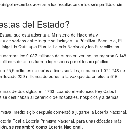
nigol necesitas acertar a los resultados de los seis partidos, sin
estas del Estado?
statal que está adscrita al Ministerio de Hacienda y
na de sorteos entre lo que se incluyen La Primitiva, BonoLoto, El
uinigol, la Quíntuple Plus, la Lotería Nacional y los Euromillones.
superaron los 9.687 millones de euros en ventas, entregaron 6.148
millones de euros fueron ingresados por el tesoro público.
do 25,5 millones de euros a fines sociales, sumando 1.072.748 de
n llevado 229 millones de euros, a la vez que da empleo a 516
a más de dos siglos, en 1763, cuando el entonces Rey Calos III
s se destinaban al beneficio de hospitales, hospicios y a demás
rimitiva, medio siglo después comenzó a jugarse la Lotería Nacional.
tería Real a Lotería Primitiva Nacional, para unas décadas más
ación, se renombró como Lotería Nacional
.