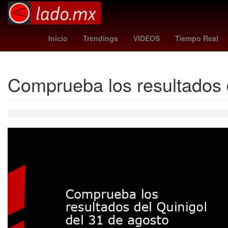
Erick Pulgar
moneda de oro
202
Inicio
Trendings
VIDEOS
Tiempo Real
Comprueba los resultados d