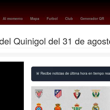
4
Nueva York
Aguascalientes
Incendio
Perú
Semana Santa
Al momento
Mapa
Futbol
Club
Generador QR
el Quinigol del 31 de agost
🚨 Recibe noticias de última hora en tiempo real