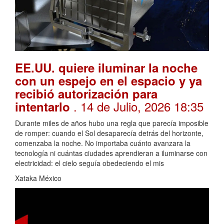
EE.UU. quiere iluminar la noche
con un espejo en el espacio y ya
recibió autorización para
. 14 de Julio, 2026 18:35
intentarlo
Durante miles de años hubo una regla que parecía imposible
de romper: cuando el Sol desaparecía detrás del horizonte,
comenzaba la noche. No importaba cuánto avanzara la
tecnología ni cuántas ciudades aprendieran a iluminarse con
electricidad: el cielo seguía obedeciendo el mis
Xataka México