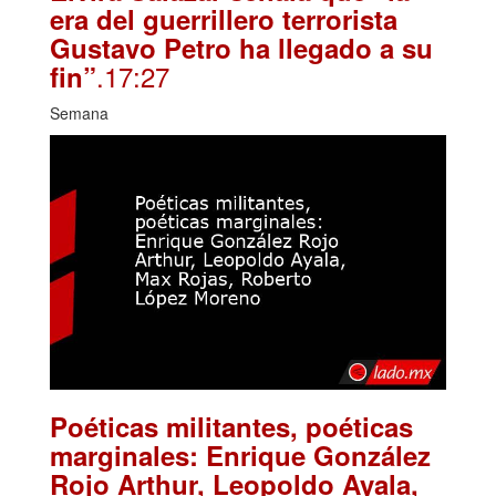
era del guerrillero terrorista
Gustavo Petro ha llegado a su
.17:27
fin”
Semana
Poéticas militantes, poéticas
marginales: Enrique González
Rojo Arthur, Leopoldo Ayala,