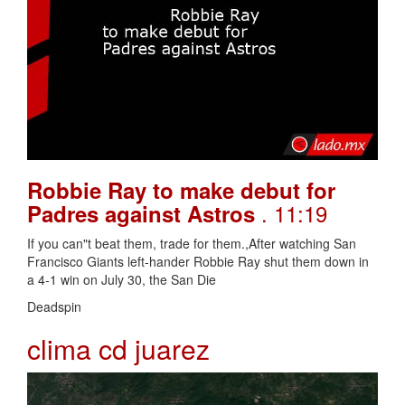
Robbie Ray to make debut for
. 11:19
Padres against Astros
If you can"t beat them, trade for them.,After watching San
Francisco Giants left-hander Robbie Ray shut them down in
a 4-1 win on July 30, the San Die
Deadspin
clima cd juarez