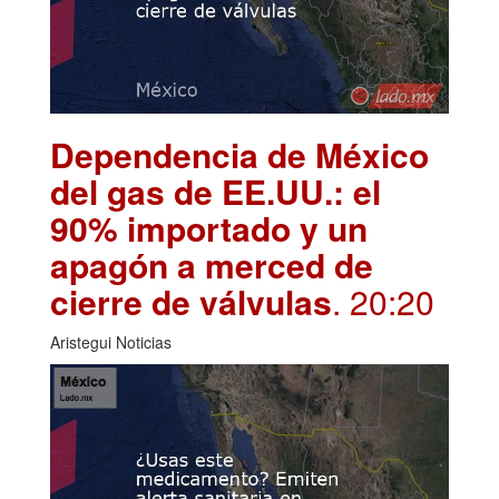
Dependencia de México
del gas de EE.UU.: el
90% importado y un
apagón a merced de
cierre de válvulas
. 20:20
Aristegui Noticias