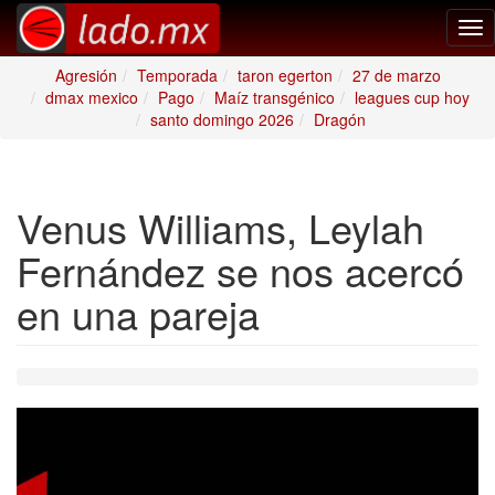
Tog
nav
Agresión
Temporada
taron egerton
27 de marzo
dmax mexico
Pago
Maíz transgénico
leagues cup hoy
santo domingo 2026
Dragón
Venus Williams, Leylah
Fernández se nos acercó
en una pareja