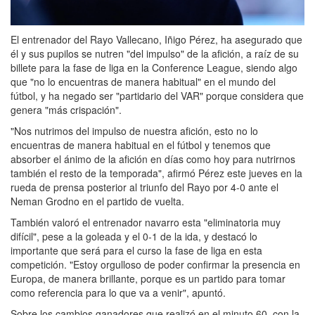
El entrenador del Rayo Vallecano, Iñigo Pérez, ha asegurado que
él y sus pupilos se nutren "del impulso" de la afición, a raíz de su
billete para la fase de liga en la Conference League, siendo algo
que "no lo encuentras de manera habitual" en el mundo del
fútbol, y ha negado ser "partidario del VAR" porque considera que
genera "más crispación".
"Nos nutrimos del impulso de nuestra afición, esto no lo
encuentras de manera habitual en el fútbol y tenemos que
absorber el ánimo de la afición en días como hoy para nutrirnos
también el resto de la temporada", afirmó Pérez este jueves en la
rueda de prensa posterior al triunfo del Rayo por 4-0 ante el
Neman Grodno en el partido de vuelta.
También valoró el entrenador navarro esta "eliminatoria muy
difícil", pese a la goleada y el 0-1 de la ida, y destacó lo
importante que será para el curso la fase de liga en esta
competición. "Estoy orgulloso de poder confirmar la presencia en
Europa, de manera brillante, porque es un partido para tomar
como referencia para lo que va a venir", apuntó.
Sobre los cambios ganadores que realizó en el minuto 60, con la