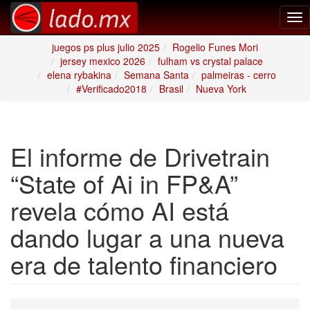
Tog
nav
juegos ps plus julio 2025
Rogelio Funes Mori
jersey mexico 2026
fulham vs crystal palace
elena rybakina
Semana Santa
palmeiras - cerro
#Verificado2018
Brasil
Nueva York
El informe de Drivetrain
“State of Ai in FP&A”
revela cómo AI está
dando lugar a una nueva
era de talento financiero