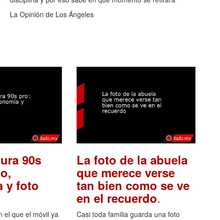
La Opinión de Los Ángeles
ura 90s
La foto de la abuela
o,
que merece verse
 y foto
tan bien como se ve
.
en el recuerdo
el que el móvil ya
Casi toda familia guarda una foto