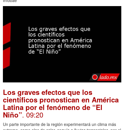
Infobae
Los graves efectos que los
científicos pronostican en América
Latina por el fenómeno de “El
. 09:20
Niño”
Un parte importante de la región experimentará un clima más
extremo, como olas de calor, sequía o lluvias torrenciales, por el