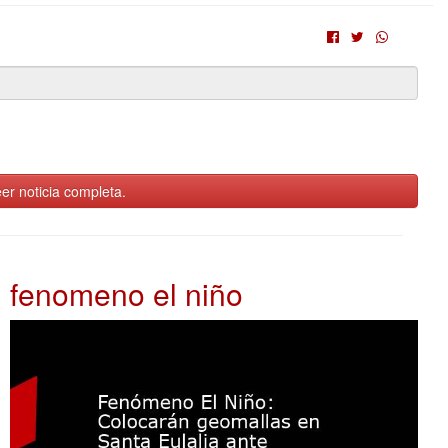
er noticia completa.
fenomeno el niño