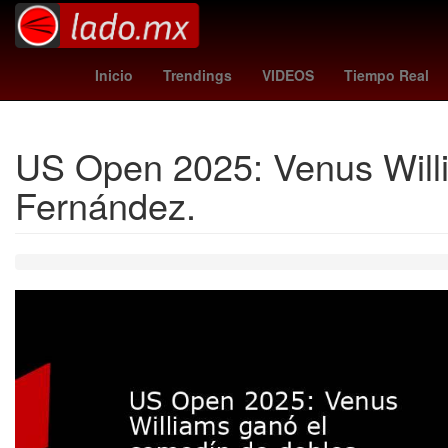
Citigroup
mexico vs
santos vs
Inicio
Trendings
VIDEOS
Tiempo Real
US Open 2025: Venus Will
Fernández.