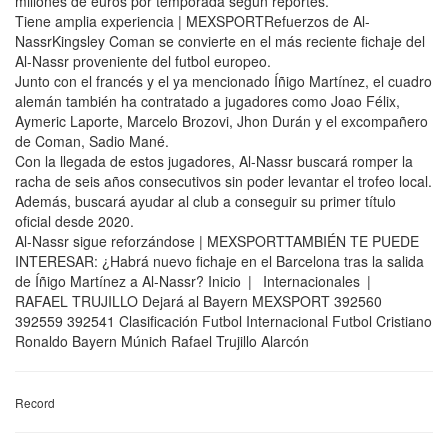
millones de euros por temporada según reportes.
Tiene amplia experiencia | MEXSPORTRefuerzos de Al-
NassrKingsley Coman se convierte en el más reciente fichaje del
Al-Nassr proveniente del futbol europeo.
Junto con el francés y el ya mencionado Íñigo Martínez, el cuadro
alemán también ha contratado a jugadores como Joao Félix,
Aymeric Laporte, Marcelo Brozovi, Jhon Durán y el excompañero
de Coman, Sadio Mané.
Con la llegada de estos jugadores, Al-Nassr buscará romper la
racha de seis años consecutivos sin poder levantar el trofeo local.
Además, buscará ayudar al club a conseguir su primer título
oficial desde 2020.
Al-Nassr sigue reforzándose | MEXSPORTTAMBIÉN TE PUEDE
INTERESAR: ¿Habrá nuevo fichaje en el Barcelona tras la salida
de Íñigo Martínez a Al-Nassr? Inicio | Internacionales |
RAFAEL TRUJILLO Dejará al Bayern MEXSPORT 392560
392559 392541 Clasificación Futbol Internacional Futbol Cristiano
Ronaldo Bayern Múnich Rafael Trujillo Alarcón
Record