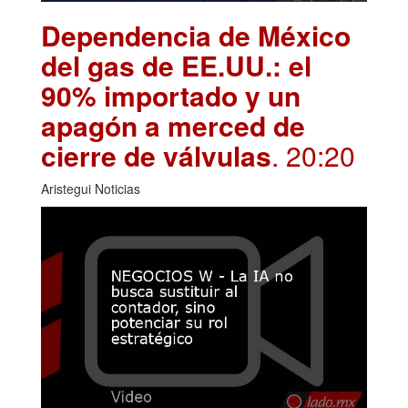
Dependencia de México
del gas de EE.UU.: el
90% importado y un
apagón a merced de
cierre de válvulas
. 20:20
Aristegui Noticias