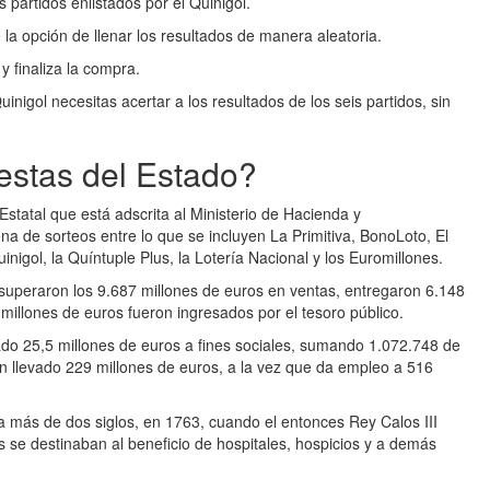
 partidos enlistados por el Quinigol.
e la opción de llenar los resultados de manera aleatoria.
 y finaliza la compra.
nigol necesitas acertar a los resultados de los seis partidos, sin
estas del Estado?
statal que está adscrita al Ministerio de Hacienda y
na de sorteos entre lo que se incluyen La Primitiva, BonoLoto, El
uinigol, la Quíntuple Plus, la Lotería Nacional y los Euromillones.
superaron los 9.687 millones de euros en ventas, entregaron 6.148
millones de euros fueron ingresados por el tesoro público.
do 25,5 millones de euros a fines sociales, sumando 1.072.748 de
n llevado 229 millones de euros, a la vez que da empleo a 516
a más de dos siglos, en 1763, cuando el entonces Rey Calos III
s se destinaban al beneficio de hospitales, hospicios y a demás