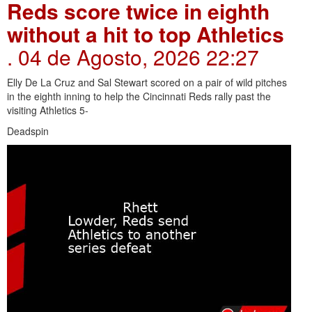
Reds score twice in eighth
without a hit to top Athletics
. 04 de Agosto, 2026 22:27
Elly De La Cruz and Sal Stewart scored on a pair of wild pitches
in the eighth inning to help the Cincinnati Reds rally past the
visiting Athletics 5-
Deadspin