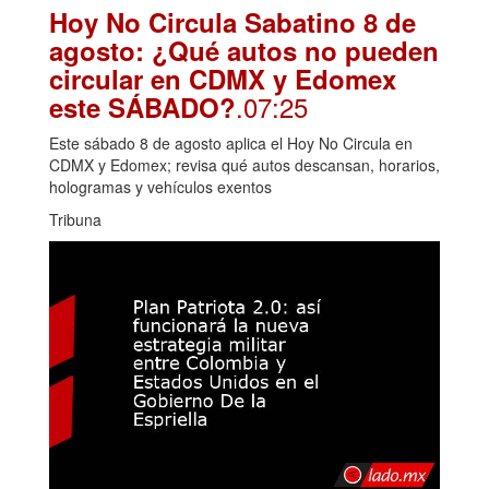
Hoy No Circula Sabatino 8 de
agosto: ¿Qué autos no pueden
circular en CDMX y Edomex
.07:25
este SÁBADO?
Este sábado 8 de agosto aplica el Hoy No Circula en
CDMX y Edomex; revisa qué autos descansan, horarios,
hologramas y vehículos exentos
Tribuna