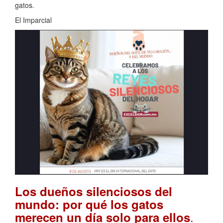
gatos.
El Imparcial
Los dueños silenciosos del
mundo: por qué los gatos
.
merecen un día solo para ellos