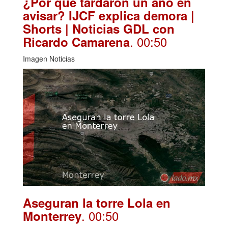
¿Por qué tardaron un año en
avisar? IJCF explica demora |
Shorts | Noticias GDL con
. 00:50
Ricardo Camarena
Imagen Noticias
Aseguran la torre Lola en
. 00:50
Monterrey