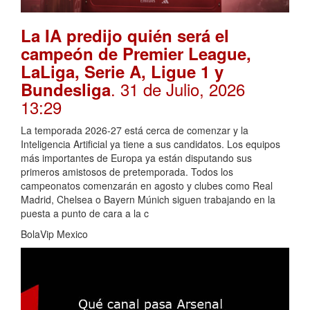
La IA predijo quién será el
campeón de Premier League,
LaLiga, Serie A, Ligue 1 y
. 31 de Julio, 2026
Bundesliga
13:29
La temporada 2026-27 está cerca de comenzar y la
Inteligencia Artificial ya tiene a sus candidatos. Los equipos
más importantes de Europa ya están disputando sus
primeros amistosos de pretemporada. Todos los
campeonatos comenzarán en agosto y clubes como Real
Madrid, Chelsea o Bayern Múnich siguen trabajando en la
puesta a punto de cara a la c
BolaVip Mexico