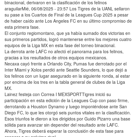
binacional, derivaron en la clasificación de los felinos
araguilarMié, 06/08/2025 - 23:57 Los Tigres de la UANL sellaron
su pase a los Cuartos de Final de la Leagues Cup 2025 a pesar
de haber caído ante Los Angeles FC en su último compromiso de
esta primera fase.
El conjunto regiomontano, que ya había sumado dos victorias en
sus primeros partidos, logró mantenerse entre los mejores cuatro
equipos de la Liga MX en esta fase del torneo binacional.
La derrota ante LAFC no afectó el panorama para los felinos,
gracias a los resultados de otros equipos mexicanos.
Necaxa cayó frente a Orlando City, Pumas fue derrotado por el
Inter Miami y Xolos perdió ante Seattle Sounders, lo que dejó a
los felinos con un lugar asegurado en la siguiente ronda, al estar
por encima de los tres en la tabla general de clubes de la Liga
MX.
Lainez festeja con Correa I MEXSPORTTigres inició su
participación en esta edición de la Leagues Cup con paso firme,
derrotando a Houston Dynamo y luego imponiéndose ante San
Diego FC, lo que les otorgó seis puntos vitales en la clasificación.
Esos triunfos le dieron a los dirigidos por Guido Pizarro una base
sólida para avanzar sin depender del resultado ante LAFC.
Ahora, Tigres deberá esperar la conclusión de esta fase para