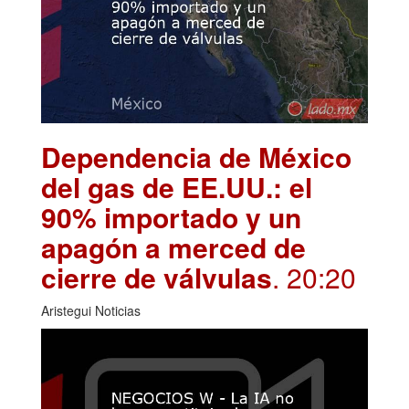
Dependencia de México
del gas de EE.UU.: el
90% importado y un
apagón a merced de
cierre de válvulas
. 20:20
Aristegui Noticias