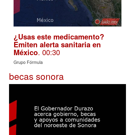
¿Usas este medicamento?
Emiten alerta sanitaria en
. 00:30
México
Grupo Fórmula
becas sonora