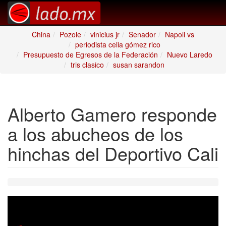
China
Pozole
vinicius jr
Senador
Napoli vs
periodista celia gómez rico
Presupuesto de Egresos de la Federación
Nuevo Laredo
tris clasico
susan sarandon
Alberto Gamero responde
a los abucheos de los
hinchas del Deportivo Cali