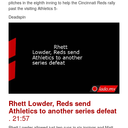
pitches in the eighth inning to help the Cincinnati Reds rally
past the visiting Athletics 5-
Deadspin
Rhett Lowder, Reds send
Athletics to another series defeat
. 21:57
Rhett Lowder allowed just two runs in six innings and Matt