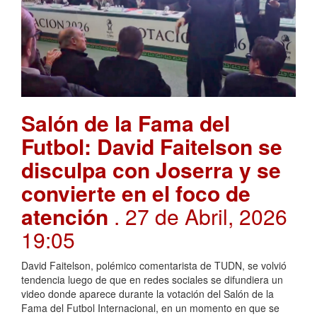
Salón de la Fama del
Futbol: David Faitelson se
disculpa con Joserra y se
convierte en el foco de
atención
. 27 de Abril, 2026
19:05
David Faitelson, polémico comentarista de TUDN, se volvió
tendencia luego de que en redes sociales se difundiera un
video donde aparece durante la votación del Salón de la
Fama del Futbol Internacional, en un momento en que se